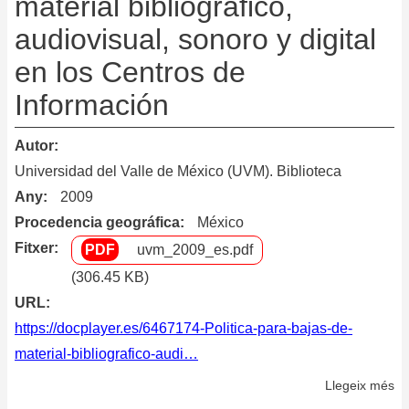
material bibliográfico,
audiovisual, sonoro y digital
en los Centros de
Información
Autor
Universidad del Valle de México (UVM). Biblioteca
Any
2009
Procedencia geográfica
México
Fitxer
uvm_2009_es.pdf
(306.45 KB)
URL
https://docplayer.es/6467174-Politica-para-bajas-de-
material-bibliografico-audi…
Llegeix més
so
Po