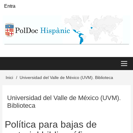
Vés
Entra
User
al
menu
contingut
Main
Inici
Universidad del Valle de México (UVM). Biblioteca
Fil
menu
d'Ariadna
Universidad del Valle de México (UVM).
Biblioteca
Política para bajas de