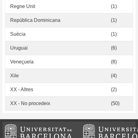
Regne Unit
(1)
República Dominicana
(1)
Suècia
(1)
Uruguai
(6)
Veneçuela
(8)
Xile
(4)
XX - Altres
(2)
XX - No procedeix
(50)