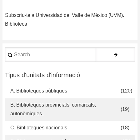
pa
Subscriu-te a Universidad del Valle de México (UVM).
ba
de
Biblioteca
ma
bi
au
Search
so
y
dig
Tipus d'unitats d'informació
en
lo
A. Biblioteques públiques
(120)
Ce
de
B. Biblioteques provincials, comarcals,
(19)
In
autonòmiques...
C. Biblioteques nacionals
(18)