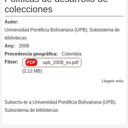
colecciones
Autor
Universidad Pontificia Bolivariana (UPB). Subsistema de
bibliotecas
Any
2008
Procedencia geográfica
Colombia
Fitxer
upb_2008_es.pdf
(2.12 MB)
Llegeix més
so
Po
de
Subscriu-te a Universidad Pontificia Bolivariana (UPB).
de
de
Subsistema de bibliotecas
co