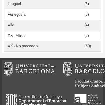
Uruguai
(6)
Veneçuela
(8)
Xile
(4)
XX - Altres
(2)
XX - No procedeix
(50)