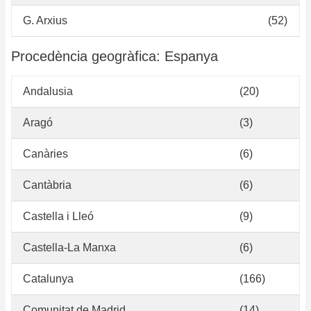
G. Arxius
(52)
Procedència geogràfica: Espanya
Andalusia
(20)
Aragó
(3)
Canàries
(6)
Cantàbria
(6)
Castella i Lleó
(9)
Castella-La Manxa
(6)
Catalunya
(166)
Comunitat de Madrid
(14)