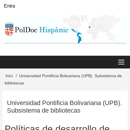
Vés
Entra
User
al
menu
contingut
Main
Inici
Universidad Pontificia Bolivariana (UPB). Subsistema de
Fil
bibliotecas
menu
d'Ariadna
Universidad Pontificia Bolivariana (UPB).
Subsistema de bibliotecas
Políticas de desarrollo de