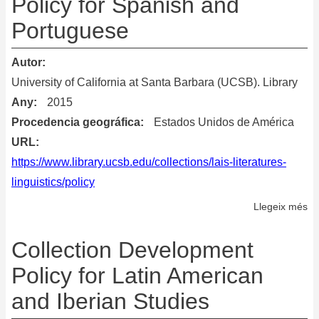
Policy for Spanish and
Portuguese
Autor
University of California at Santa Barbara (UCSB). Library
Any
2015
Procedencia geográfica
Estados Unidos de América
URL
https://www.library.ucsb.edu/collections/lais-literatures-
linguistics/policy
Llegeix més
so
Co
De
Collection Development
Po
Policy for Latin American
fo
and Iberian Studies
Sp
an