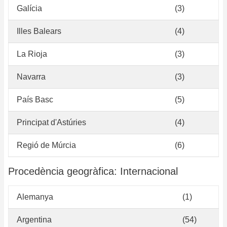
Galícia
(3)
Illes Balears
(4)
La Rioja
(3)
Navarra
(3)
País Basc
(5)
Principat d'Astúries
(4)
Regió de Múrcia
(6)
Procedència geogràfica: Internacional
Alemanya
(1)
Argentina
(54)