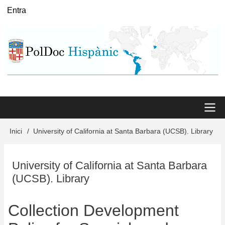
Vés
Entra
User
al
menu
contingut
Main
Inici
University of California at Santa Barbara (UCSB). Library
Fil
menu
d'Ariadna
University of California at Santa Barbara
(UCSB). Library
Collection Development