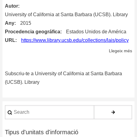
Po
Autor
University of California at Santa Barbara (UCSB). Library
Any
2015
Procedencia geográfica
Estados Unidos de América
URL
https://www.library.ucsb.edu/collections/lais/policy
Llegeix més
so
Co
De
Subscriu-te a University of California at Santa Barbara
Po
fo
(UCSB). Library
La
Am
an
Search
Ib
St
Tipus d'unitats d'informació