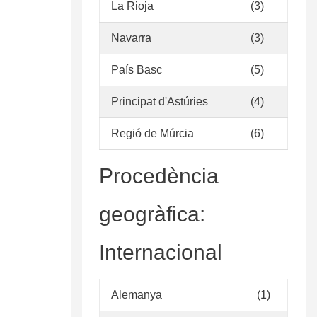
La Rioja
(3)
Navarra
(3)
País Basc
(5)
Principat d'Astúries
(4)
Regió de Múrcia
(6)
Procedència
geogràfica:
Internacional
Alemanya
(1)