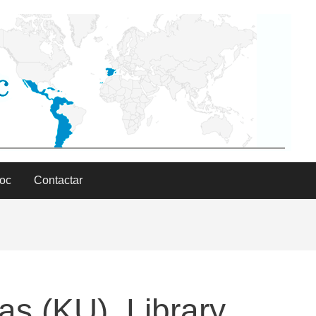
Doc
Contactar
as (KU). Library