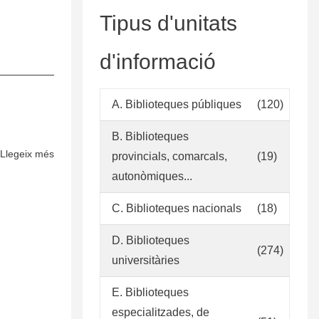
Tipus d'unitats
d'informació
A. Biblioteques públiques
(120)
B. Biblioteques
Llegeix més
sobre
provincials, comarcals,
(19)
Collection
autonòmiques...
Development
Policy:
C. Biblioteques nacionals
(18)
Latin
D. Biblioteques
America
(274)
universitàries
E. Biblioteques
especialitzades, de