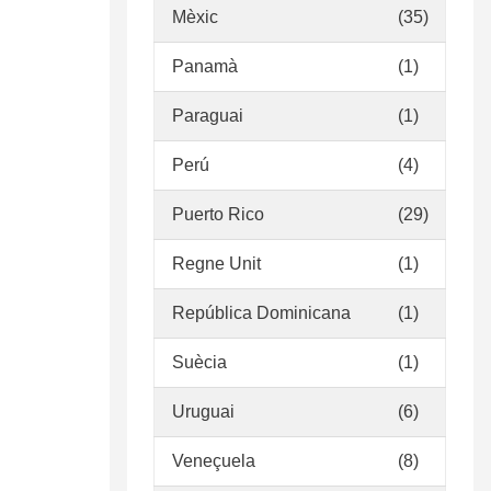
Mèxic
(35)
Panamà
(1)
Paraguai
(1)
Perú
(4)
Puerto Rico
(29)
Regne Unit
(1)
República Dominicana
(1)
Suècia
(1)
Uruguai
(6)
Veneçuela
(8)