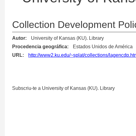
Collection Development Poli
Autor
University of Kansas (KU). Library
Procedencia geográfica
Estados Unidos de América
URL
http://www2.ku.edu/~splat/collections/lagencdp.ht
Subscriu-te a University of Kansas (KU). Library