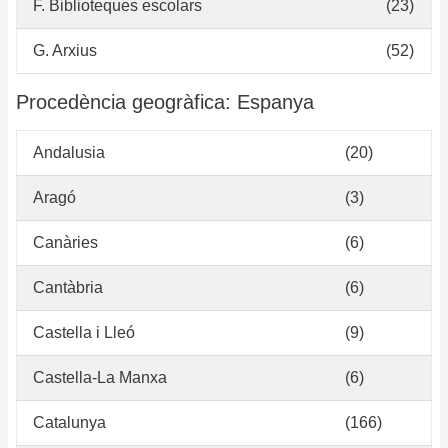
F. Biblioteques escolars
(23)
G. Arxius
(52)
Procedència geogràfica: Espanya
Andalusia
(20)
Aragó
(3)
Canàries
(6)
Cantàbria
(6)
Castella i Lleó
(9)
Castella-La Manxa
(6)
Catalunya
(166)