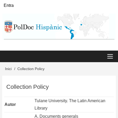
Vés
Entra
User
al
menu
contingut
Main
Inici
Collection Policy
Fil
menu
d'Ariadna
Collection Policy
Tulane University. The Latin American
Autor
Library
A. Documents generals