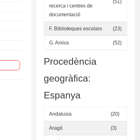
(51)
recerca i centres de
documentació
F. Biblioteques escolars
(23)
G. Arxius
(52)
Procedència
geogràfica:
Espanya
Andalusia
(20)
Aragó
(3)