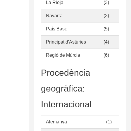
La Rioja
(3)
Navarra
(3)
País Basc
(5)
Principat d'Astúries
(4)
Regió de Múrcia
(6)
Procedència
geogràfica:
Internacional
Alemanya
(1)