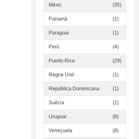
Mèxic
(35)
Panamà
(1)
Paraguai
(1)
Perú
(4)
Puerto Rico
(29)
Regne Unit
(1)
República Dominicana
(1)
Suècia
(1)
Uruguai
(6)
Veneçuela
(8)