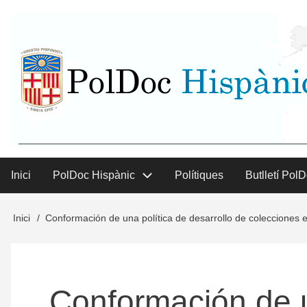
Vés
User
al
contingut
menu
Inici
PolDoc Hispànic
Polítiques
Butlletí Pol
Main
menu
Inici
Conformación de una política de desarrollo de colecciones el
Fil
d'Ariadna
Conformación de u