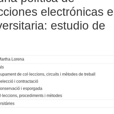
cciones electrónicas 
ersitaria: estudio de
Martha Lorena
ls
pament de col·leccions, circuits i mètodes de treball
lecció i contractació
onservació i esporgada
l·leccions, procediments i mètodes
rsitàries