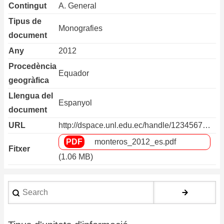
Contingut
A. General
Tipus de
Monografies
document
Any
2012
Procedència
Equador
geogràfica
Llengua del
Espanyol
document
URL
http://dspace.unl.edu.ec/handle/1234567…
monteros_2012_es.pdf
Fitxer
(1.06 MB)
Search