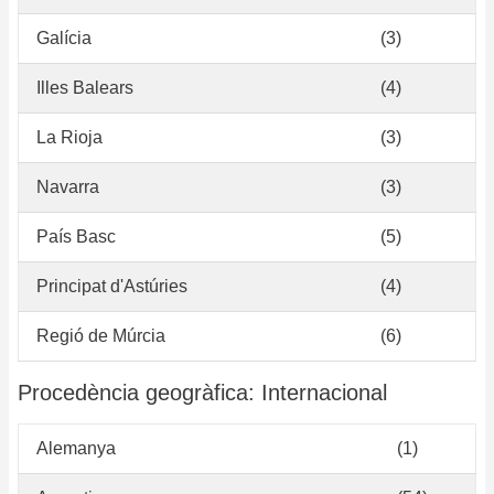
Galícia
(3)
Illes Balears
(4)
La Rioja
(3)
Navarra
(3)
País Basc
(5)
Principat d'Astúries
(4)
Regió de Múrcia
(6)
Procedència geogràfica: Internacional
Alemanya
(1)