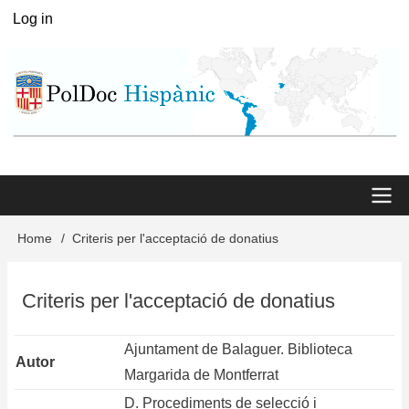
Skip
Log in
User
to
menu
main
content
Main
Home
Criteris per l'acceptació de donatius
Breadcrumb
menu
Criteris per l'acceptació de donatius
Ajuntament de Balaguer. Biblioteca
Autor
Margarida de Montferrat
D. Procediments de selecció i