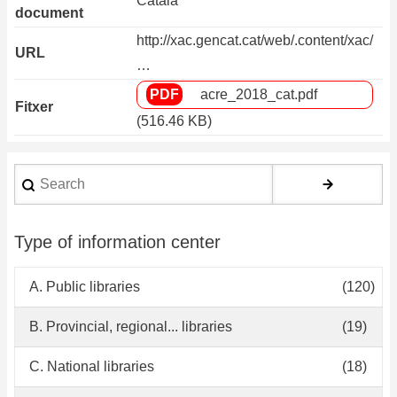
Català
document
http://xac.gencat.cat/web/.content/xac/
URL
…
acre_2018_cat.pdf
Fitxer
(516.46 KB)
Search
Type of information center
A. Public libraries
(120)
B. Provincial, regional... libraries
(19)
C. National libraries
(18)