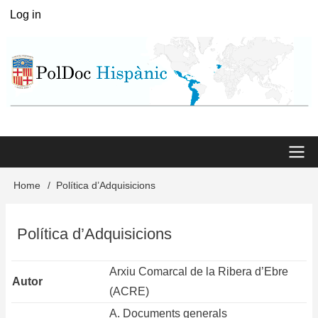
Skip
Log in
User
to
menu
main
content
Main
Home
Política d’Adquisicions
Breadcrumb
menu
Política d’Adquisicions
Arxiu Comarcal de la Ribera d’Ebre
Autor
(ACRE)
A. Documents generals