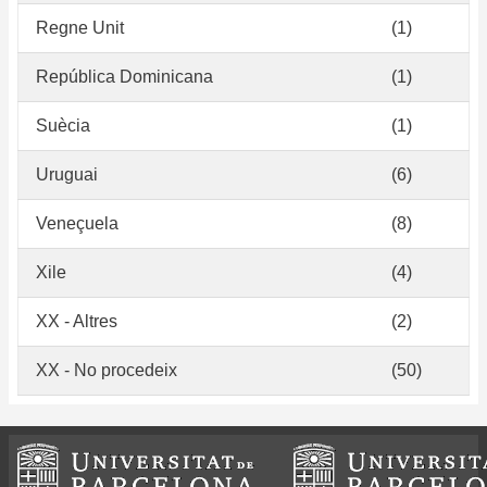
Regne Unit
(1)
República Dominicana
(1)
Suècia
(1)
Uruguai
(6)
Veneçuela
(8)
Xile
(4)
XX - Altres
(2)
XX - No procedeix
(50)