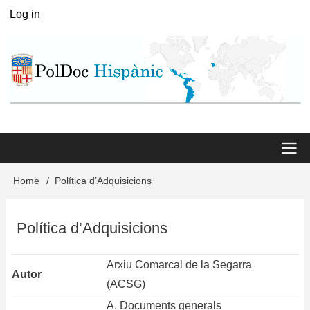
Skip
Log in
User
to
menu
main
content
Main
Home
Política d’Adquisicions
Breadcrumb
menu
Política d’Adquisicions
Arxiu Comarcal de la Segarra
Autor
(ACSG)
A. Documents generals