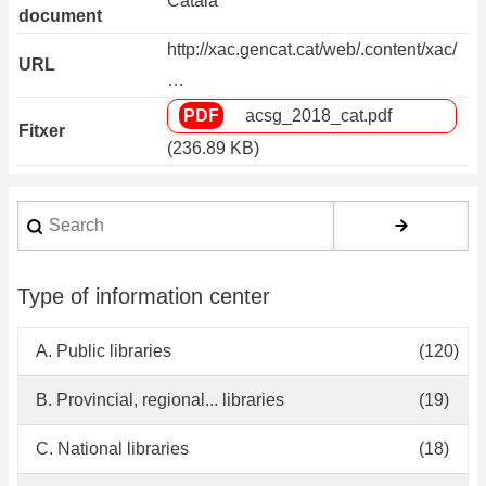
Català
document
http://xac.gencat.cat/web/.content/xac/
URL
…
acsg_2018_cat.pdf
Fitxer
(236.89 KB)
Search
Type of information center
A. Public libraries
(120)
B. Provincial, regional... libraries
(19)
C. National libraries
(18)