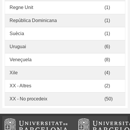
Regne Unit
(1)
República Dominicana
(1)
Suècia
(1)
Uruguai
(6)
Veneçuela
(8)
Xile
(4)
XX - Altres
(2)
XX - No procedeix
(50)