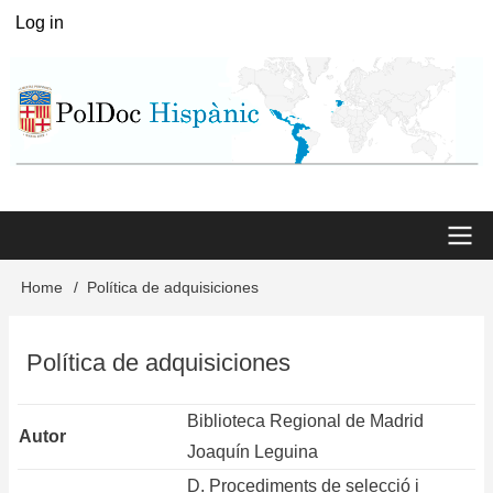
Skip
Log in
User
to
menu
main
content
Main
Home
Política de adquisiciones
Breadcrumb
menu
Política de adquisiciones
Biblioteca Regional de Madrid
Autor
Joaquín Leguina
D. Procediments de selecció i