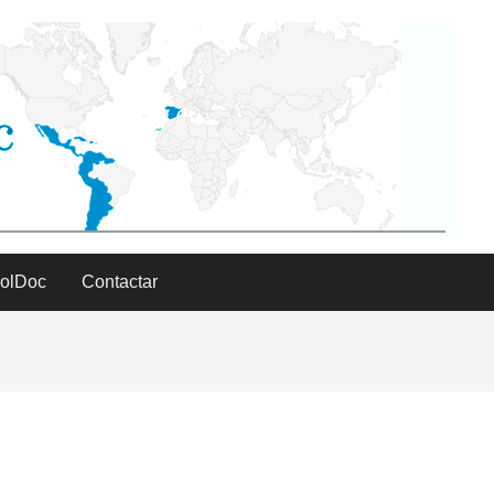
PolDoc
Contactar