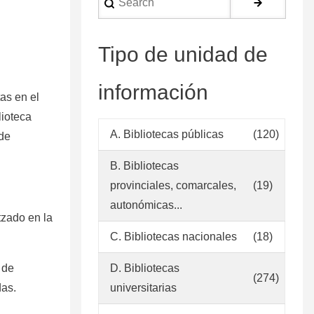
language
Tipo de unidad de
información
as en el
lioteca
A. Bibliotecas públicas
(120)
 de
B. Bibliotecas
provinciales, comarcales,
(19)
autonómicas...
tzado en la
C. Bibliotecas nacionales
(18)
 de
D. Bibliotecas
(274)
das.
universitarias