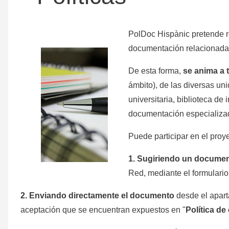
ayuda
PolDoc Hispànic pretende re
a
documentación relacionada
De esta forma,
se anima a 
la
ámbito), de las diversas uni
universitaria, biblioteca de 
navegación
documentación especializad
Puede participar en el proy
1.
Sugiriendo un docume
Red, mediante el formulari
2.
Enviando directamente el documento
desde el apar
aceptación que se encuentran expuestos en "
Política de