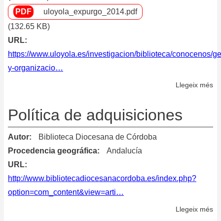
uloyola_expurgo_2014.pdf
(132.65 KB)
URL
https://www.uloyola.es/investigacion/biblioteca/conocenos/ge
y-organizacio…
Llegeix més
so
No
so
Política de adquisiciones
Ge
de
Autor
Biblioteca Diocesana de Córdoba
la
Procedencia geográfica
Andalucía
Co
URL
http://www.bibliotecadiocesanacordoba.es/index.php?
option=com_content&view=arti…
Llegeix més
so