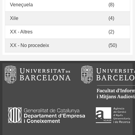
Veneçuela
(8)
Xile
(4)
XX - Altres
(2)
XX - No procedeix
(50)