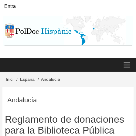
Vés
Entra
User
al
menu
contingut
Main
Inici
España
Andalucía
Fil
menu
d'Ariadna
Andalucía
Reglamento de donaciones
para la Biblioteca Pública