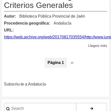
Criterios Generales
la
co
Autor
Biblioteca Pública Provincial de Jaén
en
Procedencia geográfica
Andalucía
lo
URL
pl
https://web.archive.org/web/20170817035554/http://www.ju
de
es
Llegeix més
so
de
Do
bi
Bi
Paginació
y
Pàgina 1
Pàgina
››
–
do
següent
Cr
U
Ge
an
Subscriu-te a Andalucía
co
in
Search