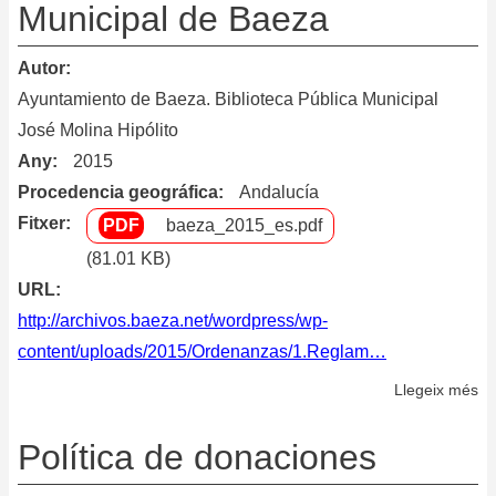
Municipal de Baeza
Autor
Ayuntamiento de Baeza. Biblioteca Pública Municipal
José Molina Hipólito
Any
2015
Procedencia geográfica
Andalucía
Fitxer
baeza_2015_es.pdf
(81.01 KB)
URL
http://archivos.baeza.net/wordpress/wp-
content/uploads/2015/Ordenanzas/1.Reglam…
Llegeix més
so
Re
de
Política de donaciones
do