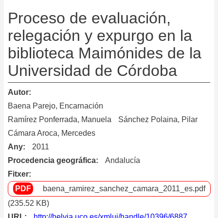
Po
de
Proceso de evaluación,
ad
relegación y expurgo en la
biblioteca Maimónides de la
Universidad de Córdoba
Autor
Baena Parejo, Encarnación
Ramírez Ponferrada, Manuela
Sánchez Polaina, Pilar
Cámara Aroca, Mercedes
Any
2011
Procedencia geográfica
Andalucía
Fitxer
baena_ramirez_sanchez_camara_2011_es.pdf
(235.52 KB)
URL
http://helvia.uco.es/xmlui/handle/10396/6887