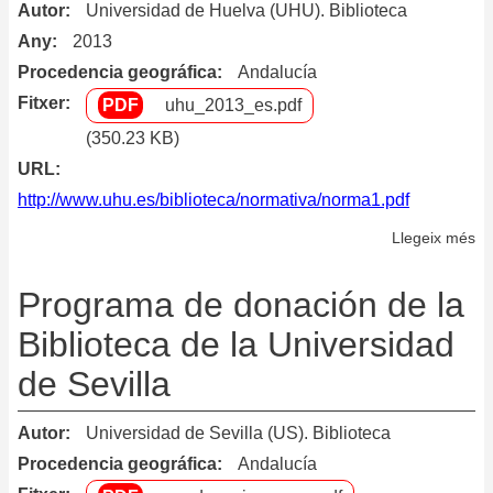
pa
Autor
Universidad de Huelva (UHU). Biblioteca
la
Any
2013
Bi
Procedencia geográfica
Andalucía
Pú
Fitxer
uhu_2013_es.pdf
Mu
(350.23 KB)
de
URL
Ba
http://www.uhu.es/biblioteca/normativa/norma1.pdf
Llegeix més
so
Po
de
Programa de donación de la
do
Biblioteca de la Universidad
de Sevilla
Autor
Universidad de Sevilla (US). Biblioteca
Procedencia geográfica
Andalucía