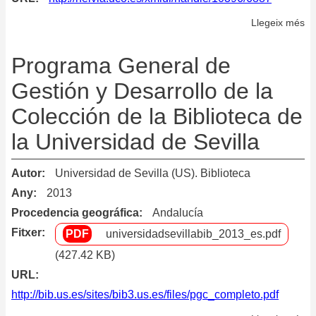
Llegeix més
so
Pr
de
Programa General de
ev
Gestión y Desarrollo de la
re
Colección de la Biblioteca de
y
ex
la Universidad de Sevilla
en
la
Autor
Universidad de Sevilla (US). Biblioteca
bi
Any
2013
Ma
Procedencia geográfica
Andalucía
de
Fitxer
universidadsevillabib_2013_es.pdf
la
Un
(427.42 KB)
de
URL
Có
http://bib.us.es/sites/bib3.us.es/files/pgc_completo.pdf