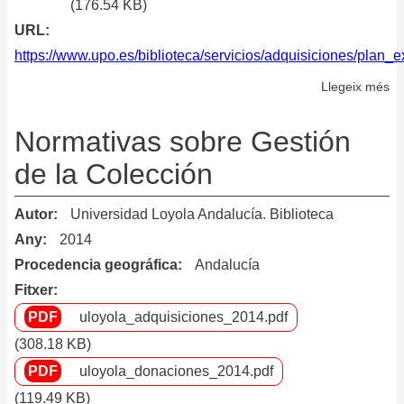
(176.54 KB)
URL
https://www.upo.es/biblioteca/servicios/adquisiciones/plan_e
Llegeix més
so
Pl
de
Normativas sobre Gestión
ex
de la Colección
de
la
Autor
Universidad Loyola Andalucía. Biblioteca
Bi
Any
2014
de
Procedencia geográfica
Andalucía
la
Fitxer
Un
Pa
uloyola_adquisiciones_2014.pdf
de
(308.18 KB)
Ol
uloyola_donaciones_2014.pdf
(119.49 KB)