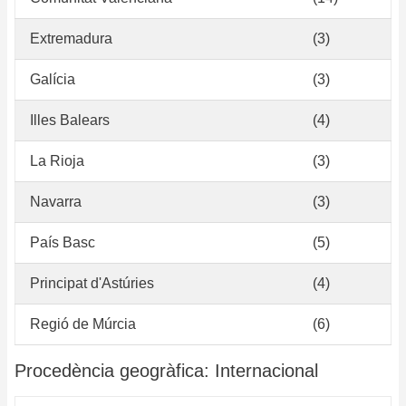
Extremadura
(3)
Galícia
(3)
Illes Balears
(4)
La Rioja
(3)
Navarra
(3)
País Basc
(5)
Principat d'Astúries
(4)
Regió de Múrcia
(6)
Procedència geogràfica: Internacional