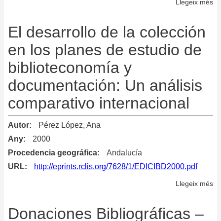
Llegeix més
so
Pr
Ge
El desarrollo de la colección
de
en los planes de estudio de
Ge
biblioteconomía y
y
De
documentación: Un análisis
de
comparativo internacional
la
Co
Autor
Pérez López, Ana
de
la
Any
2000
Bi
Procedencia geográfica
Andalucía
de
URL
http://eprints.rclis.org/7628/1/EDICIBD2000.pdf
la
Llegeix més
so
Un
El
de
de
Donaciones Bibliográficas –
Se
de