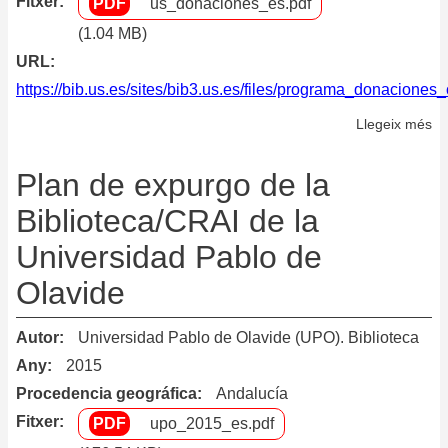
Fitxer
us_donaciones_es.pdf
(1.04 MB)
URL
https://bib.us.es/sites/bib3.us.es/files/programa_donaciones
Llegeix més
so
Pr
de
Plan de expurgo de la
do
Biblioteca/CRAI de la
de
Universidad Pablo de
la
Bi
Olavide
de
la
Autor
Universidad Pablo de Olavide (UPO). Biblioteca
Un
Any
2015
de
Procedencia geográfica
Andalucía
Se
Fitxer
upo_2015_es.pdf