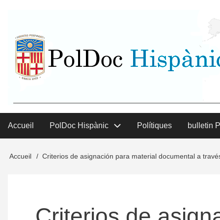
Aller
User
au
contenu
menu
principal
Accueil
PolDoc Hispànic
Polítiques
bulletin 
Main
menu
Accueil
Criterios de asignación para material documental a trav
Fil
d'Ariane
Criterios de asign