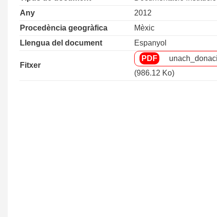
Any
2012
Procedència geogràfica
Mèxic
Llengua del document
Espanyol
unach_donac
Fitxer
(986.12 Ko)