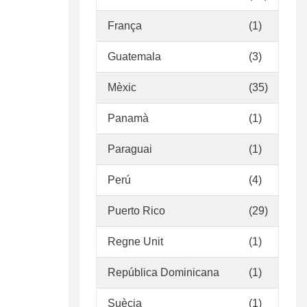
França
(1)
Guatemala
(3)
Mèxic
(35)
Panamà
(1)
Paraguai
(1)
Perú
(4)
Puerto Rico
(29)
Regne Unit
(1)
República Dominicana
(1)
Suècia
(1)