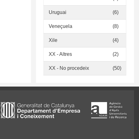
Uruguai
(6)
Veneçuela
(8)
Xile
(4)
XX - Altres
(2)
XX - No procedeix
(50)