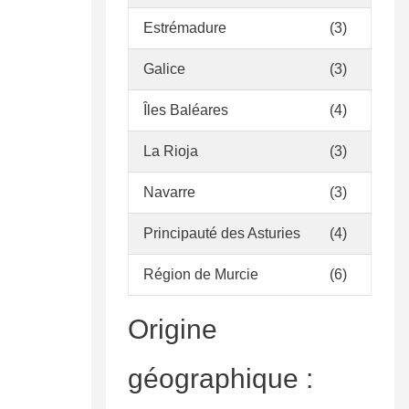
Estrémadure
(3)
Galice
(3)
Îles Baléares
(4)
La Rioja
(3)
Navarre
(3)
Principauté des Asturies
(4)
Région de Murcie
(6)
Origine
géographique :