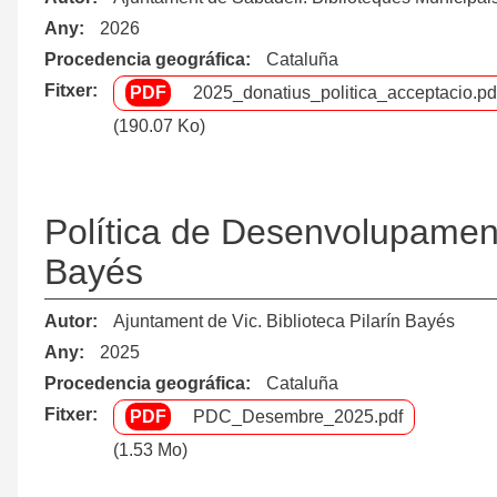
Any
2026
Procedencia geográfica
Cataluña
Fitxer
2025_donatius_politica_acceptacio.pd
(190.07 Ko)
Política de Desenvolupament 
Bayés
Autor
Ajuntament de Vic. Biblioteca Pilarín Bayés
Any
2025
Procedencia geográfica
Cataluña
Fitxer
PDC_Desembre_2025.pdf
(1.53 Mo)