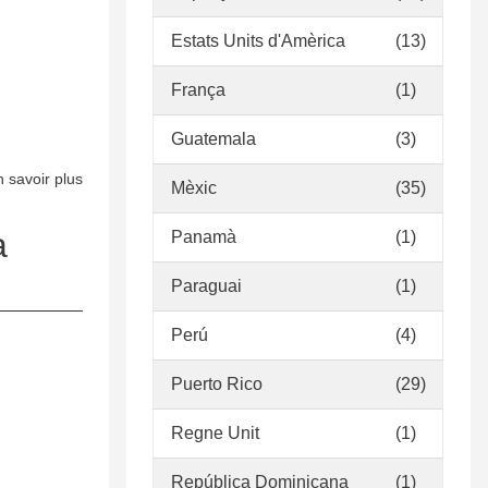
de
Estats Units d'Amèrica
(13)
la
xarxa
França
(1)
urbana
de
Guatemala
(3)
biblioteques
 savoir plus
sur
de
Mèxic
(35)
Política
Sant
de
a
Panamà
(1)
Adrià
desenvolupament
de
Paraguai
(1)
de
Besòs
la
Perú
(4)
col·lecció
de
Puerto Rico
(29)
la
Biblioteca
Regne Unit
(1)
Municipal
Pompeu
República Dominicana
(1)