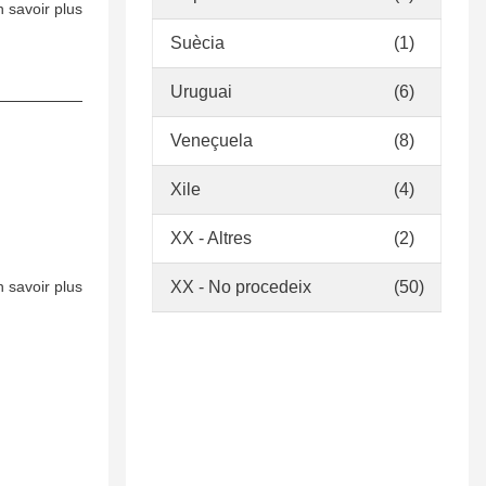
 savoir plus
sur
Fabra
Política
Suècia
(1)
de
de
Torrelles
desenvolupament
Uruguai
(6)
de
de
Llobregat
Veneçuela
(8)
la
col·lecció
Xile
(4)
de
la
XX - Altres
(2)
Biblioteca
Màrius
 savoir plus
sur
XX - No procedeix
(50)
Torres
Política
de
de
Vinaixa
desenvolupament
de
la
col·lecció