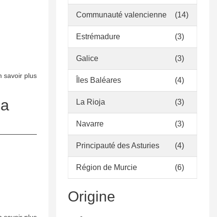
col·lecció
Communauté valencienne
(14)
de
la
Estrémadure
(3)
Biblioteca
Joan
Galice
(3)
Petit
 savoir plus
sur
i
Îles Baléares
(4)
Política
Aguilar
de
ca
La Rioja
(3)
Desenvolupament
Navarre
(3)
de
la
Principauté des Asturies
(4)
Col·lecció
de
Région de Murcie
(6)
la
Biblioteca
Origine
Can
Casas