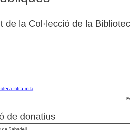
de la Col·lecció de la Bibliote
ioteca-lolita-mila
En
ió de donatius
s de Sabadell