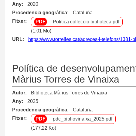
Any
2020
Procedencia geográfica
Cataluña
Fitxer
Politica colleccio biblioteca.pdf
(1.01 Mo)
URL
https://www.torrelles.cat/adreces-i-telefons/1381
Política de desenvolupament 
Màrius Torres de Vinaixa
Autor
Biblioteca Màrius Torres de Vinaixa
Any
2025
Procedencia geográfica
Cataluña
Fitxer
pdc_bibliovinaixa_2025.pdf
(177.22 Ko)