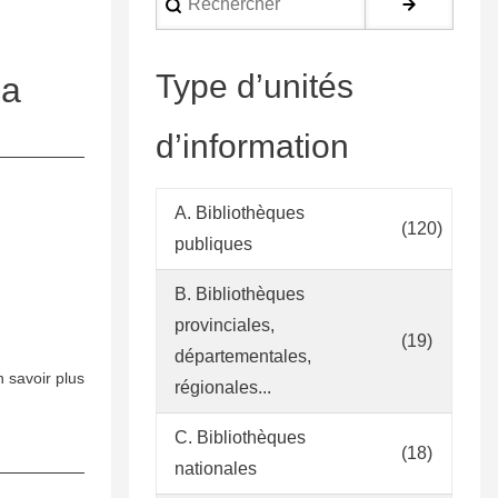
language
Type d’unités
ca
d’information
A. Bibliothèques
(120)
publiques
B. Bibliothèques
provinciales,
(19)
départementales,
 savoir plus
sur
régionales...
Política
de
C. Bibliothèques
(18)
Desenvolupament
nationales
de