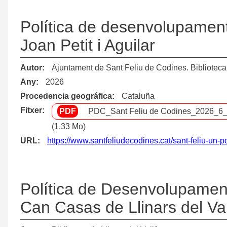
Política de desenvolupament 
Joan Petit i Aguilar
Autor
Ajuntament de Sant Feliu de Codines. Biblioteca 
Any
2026
Procedencia geográfica
Cataluña
Fitxer
PDC_Sant Feliu de Codines_2026_6_
(1.33 Mo)
URL
https://www.santfeliudecodines.cat/sant-feliu-un
Política de Desenvolupament 
Can Casas de Llinars del Va