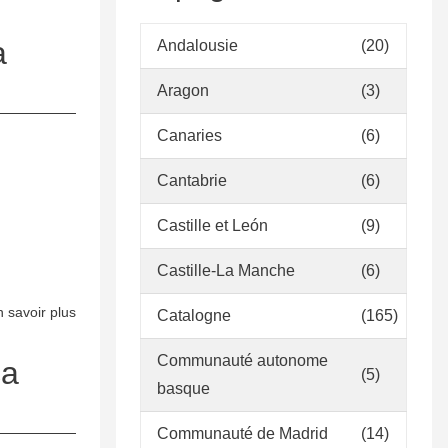
Política
de
a
Andalousie
(20)
Desenvolupament
Aragon
(3)
de
la
Canaries
(6)
Col·lecció
Biblioteca
Cantabrie
(6)
Pilarín
Bayés
Castille et León
(9)
Castille-La Manche
(6)
 savoir plus
sur
Catalogne
(165)
Política
Communauté autonome
de
ca
(5)
desenvolupament
basque
de
Communauté de Madrid
(14)
la