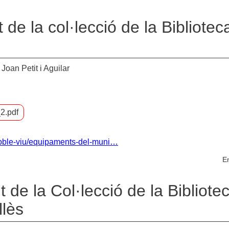
de la col·lecció de la Bibliotec
Joan Petit i Aguilar
2.pdf
-poble-viu/equipaments-del-muni…
En
de la Col·lecció de la Bibliote
llès