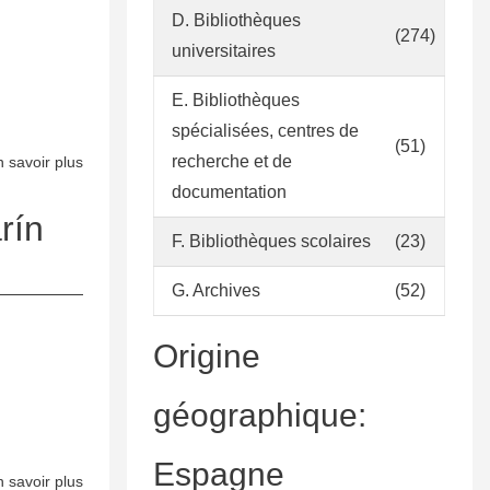
la
D. Bibliothèques
(274)
Col·lecció
universitaires
de
E. Bibliothèques
la
Biblioteca
spécialisées, centres de
(51)
Lolita
recherche et de
 savoir plus
sur
Milà
Criteris
documentation
de
generals
rín
Martorelles
F. Bibliothèques scolaires
(23)
d’acceptació
de
G. Archives
(52)
donatius
Origine
géographique:
Espagne
 savoir plus
sur