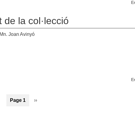
En
de la col·lecció
 Mn. Joan Avinyó
En
Page 1
Page
››
suivante