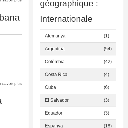
 savoir plus
sur
géographique :
de
Política
Llinars
de
rbana
Internationale
del
Desenvolupament
Vallès
de
la
Alemanya
(1)
Col·lecció
Argentina
(54)
de
la
Colòmbia
(42)
Biblioteca
Àngel
Costa Rica
(4)
Guimerà
 savoir plus
sur
de
Cuba
(6)
Política
Matadepera
de
a
El Salvador
(3)
Desenvolupament
de
Equador
(3)
la
Espanya
(18)
Col·lecció