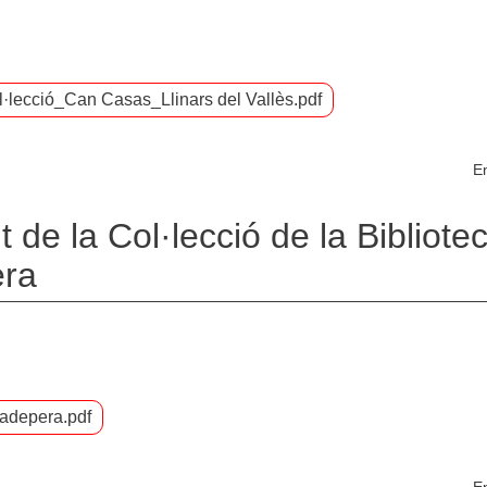
·lecció_Can Casas_Llinars del Vallès.pdf
En
de la Col·lecció de la Bibliote
era
adepera.pdf