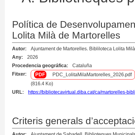
Política de Desenvolupament 
Lolita Milà de Martorelles
Autor
Ajuntament de Martorelles. Bibliloteca Lolita Milà
Any
2026
Procedencia geográfica
Cataluña
Fitxer
PDC_LolitaMilaMartorelles_2026.pdf
(816.4 Ko)
URL
https://bibliotecavirtual.diba.cat/ca/martorelles-bibl
Criteris generals d’acceptac
Autor
Ajuntament de Sabadell. Biblioteques Municipal