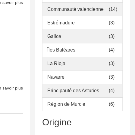
 savoir plus
sur
Communauté valencienne
(14)
Criterios
para
Estrémadure
(3)
el
Desarrollo
e
Galice
(3)
de
Colecciones
Îles Baléares
(4)
La Rioja
(3)
Navarre
(3)
 savoir plus
sur
Principauté des Asturies
(4)
Criterios
para
Région de Murcie
(6)
el
desarrollo
Origine
de
colecciones