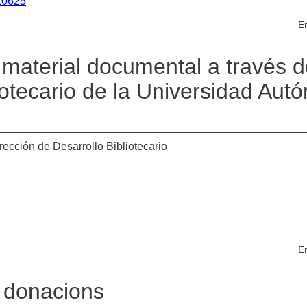
/10625
En
 material documental a través 
iotecario de la Universidad Au
cción de Desarrollo Bibliotecario
En
e donacions