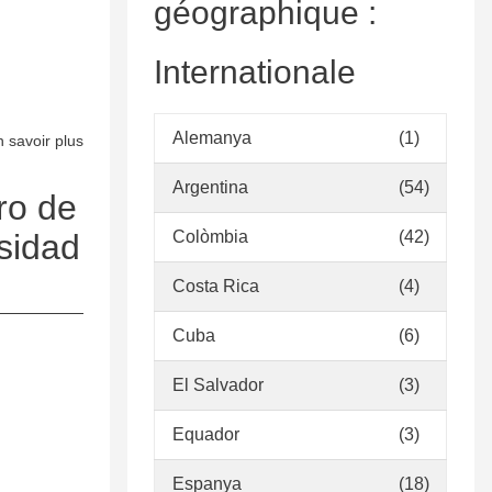
géographique :
Internationale
Alemanya
(1)
 savoir plus
sur
Criterios
Argentina
(54)
para
ro de
el
sidad
Colòmbia
(42)
desarrollo
de
Costa Rica
(4)
colecciones
Cuba
(6)
El Salvador
(3)
Equador
(3)
Espanya
(18)