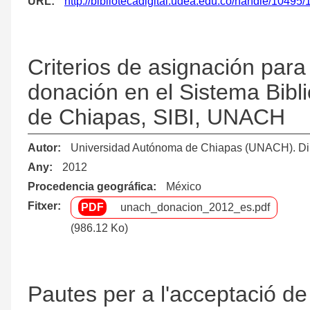
URL
http://bibliotecadigital.udea.edu.co/handle/10495
Criterios de asignación para
donación en el Sistema Bibl
de Chiapas, SIBI, UNACH
Autor
Universidad Autónoma de Chiapas (UNACH). Dire
Any
2012
Procedencia geográfica
México
Fitxer
unach_donacion_2012_es.pdf
(986.12 Ko)
Pautes per a l'acceptació d