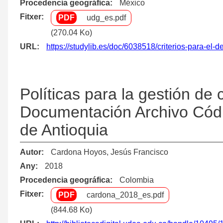
Procedencia geográfica
México
Fitxer
udg_es.pdf
(270.04 Ko)
URL
https://studylib.es/doc/6038518/criterios-para-el-
Políticas para la gestión de 
Documentación Archivo Códi
de Antioquia
Autor
Cardona Hoyos, Jesús Francisco
Any
2018
Procedencia geográfica
Colombia
Fitxer
cardona_2018_es.pdf
(844.68 Ko)