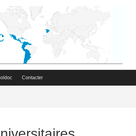
Poldoc
Contacter
niversitaires