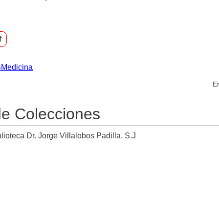
f
BMedicina
En
 de Colecciones
ioteca Dr. Jorge Villalobos Padilla, S.J