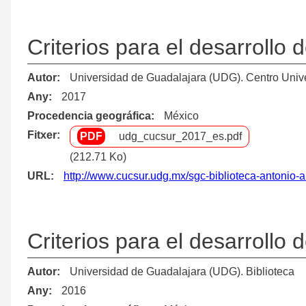
Criterios para el desarrollo 
Autor
Universidad de Guadalajara (UDG). Centro Univer
Any
2017
Procedencia geográfica
México
Fitxer
udg_cucsur_2017_es.pdf
(212.71 Ko)
URL
http://www.cucsur.udg.mx/sgc-biblioteca-antonio-a
Criterios para el desarrollo 
Autor
Universidad de Guadalajara (UDG). Biblioteca
Any
2016