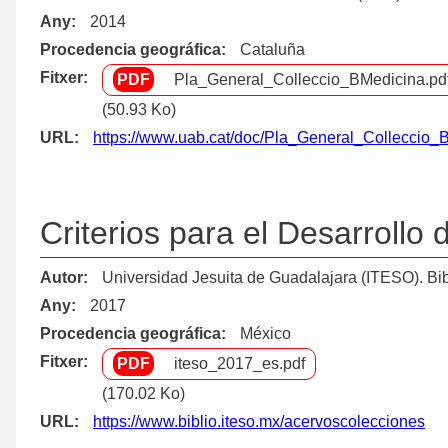
Any
2014
Procedencia geográfica
Cataluña
Fitxer
Pla_General_Colleccio_BMedicina.pd
(50.93 Ko)
URL
https://www.uab.cat/doc/Pla_General_Colleccio_
Criterios para el Desarrollo
Autor
Universidad Jesuita de Guadalajara (ITESO). Bibl
Any
2017
Procedencia geográfica
México
Fitxer
iteso_2017_es.pdf
(170.02 Ko)
URL
https://www.biblio.iteso.mx/acervoscolecciones