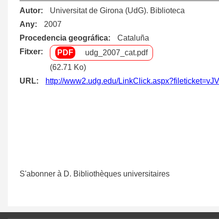
Autor
Universitat de Girona (UdG). Biblioteca
Any
2007
Procedencia geográfica
Cataluña
Fitxer
udg_2007_cat.pdf
(62.71 Ko)
URL
http://www2.udg.edu/LinkClick.aspx?fileticke
Pagination
S'abonner à D. Bibliothèques universitaires