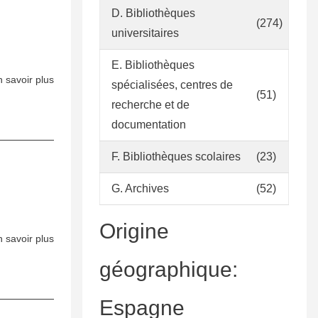
col·lecció
D. Bibliothèques
de
(274)
universitaires
la
Biblioteca
E. Bibliothèques
 savoir plus
sur
spécialisées, centres de
(51)
Política
recherche et de
d’accés
documentation
a
la
F. Bibliothèques scolaires
(23)
informació
G. Archives
(52)
Origine
 savoir plus
sur
Pla
géographique:
general
de
Espagne
la