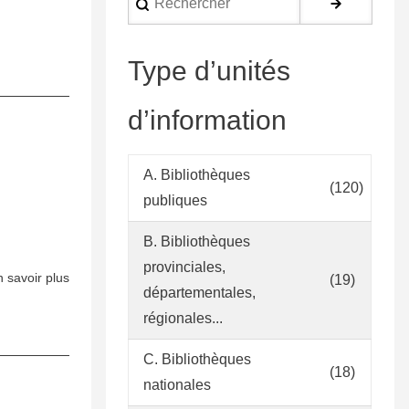
language
Type d’unités
d’information
A. Bibliothèques
(120)
publiques
B. Bibliothèques
provinciales,
 savoir plus
sur
(19)
départementales,
Pla
régionales...
de
gestió
C. Bibliothèques
de
(18)
nationales
la