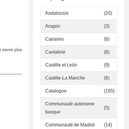
col·lecció
Andalousie
(20)
Aragon
(3)
Canaries
(6)
 savoir plus
sur
Cantabrie
(6)
Pla
General
Castille et León
(9)
de
Castille-La Manche
(6)
la
Col·lecció.
Catalogne
(165)
Biblioteca
de
Communauté autonome
Medicina
(5)
basque
Communauté de Madrid
(14)