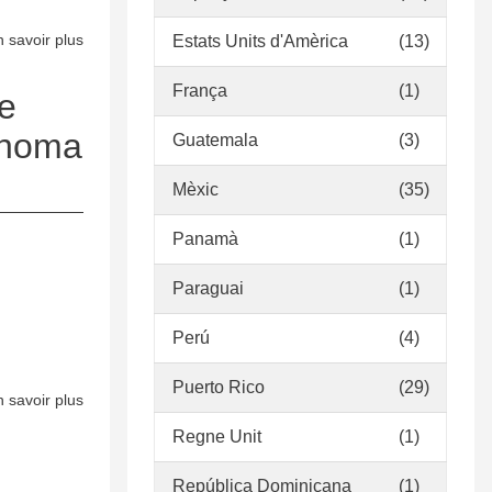
 savoir plus
sur
Estats Units d'Amèrica
(13)
Políticas
França
(1)
para
de
la
tónoma
Guatemala
(3)
gestión
de
Mèxic
(35)
colecciones
y
Panamà
(1)
servicios
del
Paraguai
(1)
Centro
Perú
(4)
de
Documentación
Puerto Rico
(29)
Archivo
 savoir plus
sur
Códice.
Criterios
Regne Unit
(1)
Museo
de
Universitario
asignación
República Dominicana
(1)