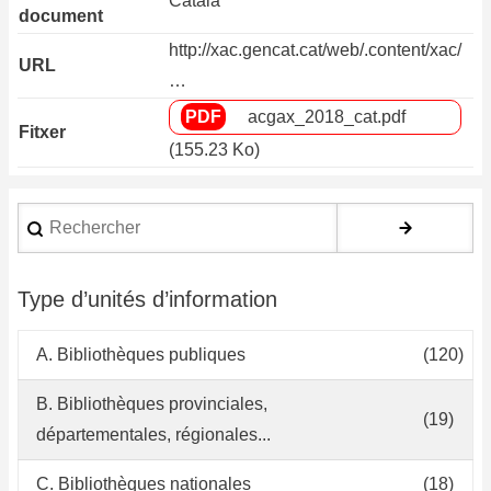
Català
document
http://xac.gencat.cat/web/.content/xac/
URL
…
acgax_2018_cat.pdf
Fitxer
(155.23 Ko)
Rechercher
Type d’unités d’information
A. Bibliothèques publiques
(120)
B. Bibliothèques provinciales,
(19)
départementales, régionales...
C. Bibliothèques nationales
(18)