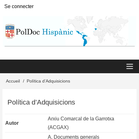
Aller
Se connecter
User
au
menu
contenu
principal
Main
Accueil
Política d’Adquisicions
Fil
menu
d'Ariane
Política d’Adquisicions
Arxiu Comarcal de la Garrotxa
Autor
(ACGAX)
A. Documents generals