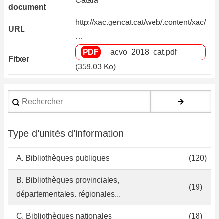
Català
document
http://xac.gencat.cat/web/.content/xac/
URL
…
acvo_2018_cat.pdf
Fitxer
(359.03 Ko)
Rechercher
Type d’unités d’information
A. Bibliothèques publiques
(120)
B. Bibliothèques provinciales,
(19)
départementales, régionales...
C. Bibliothèques nationales
(18)