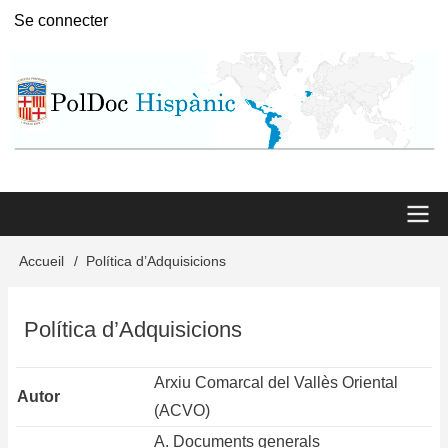
Aller
Se connecter
User
au
menu
contenu
principal
Main
Accueil
Política d’Adquisicions
Fil
menu
d'Ariane
Política d’Adquisicions
Arxiu Comarcal del Vallès Oriental
Autor
(ACVO)
A. Documents generals