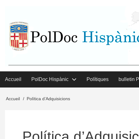
Aller
User
au
contenu
menu
principal
Accueil
PolDoc Hispànic
Polítiques
bulletin 
Main
menu
Accueil
Política d’Adquisicions
Fil
d'Ariane
Política d’Adquisi