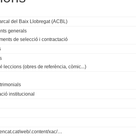
rcal del Baix Llobregat (ACBL)
nts generals
ments de selecció i contractació
s
s
ol·leccions (obres de referència, còmic...)
trimonials
ió institucional
gencat.cat/web/.content/xac/…