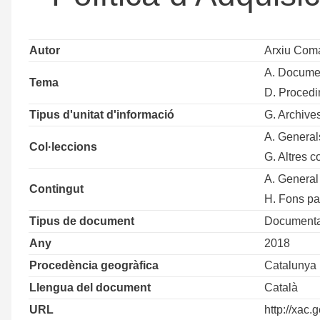
Autor
Arxiu Coma
A. Docume
Tema
D. Procedi
Tipus d'unitat d'informació
G. Archive
A. General
Col·leccions
G. Altres c
A. General
Contingut
H. Fons pa
Tipus de document
Documentac
Any
2018
Procedència geogràfica
Catalunya
Llengua del document
Català
URL
http://xac.