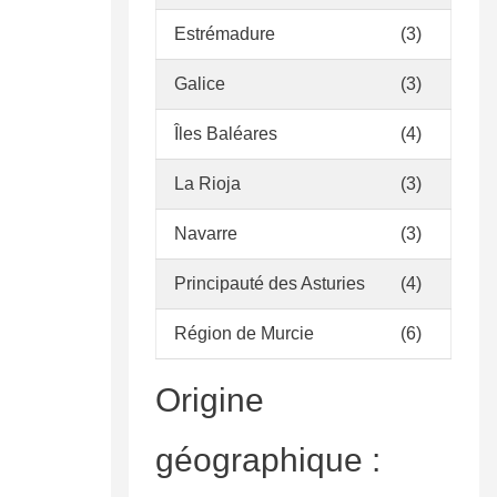
Estrémadure
(3)
Galice
(3)
Îles Baléares
(4)
La Rioja
(3)
Navarre
(3)
Principauté des Asturies
(4)
Région de Murcie
(6)
Origine
géographique :