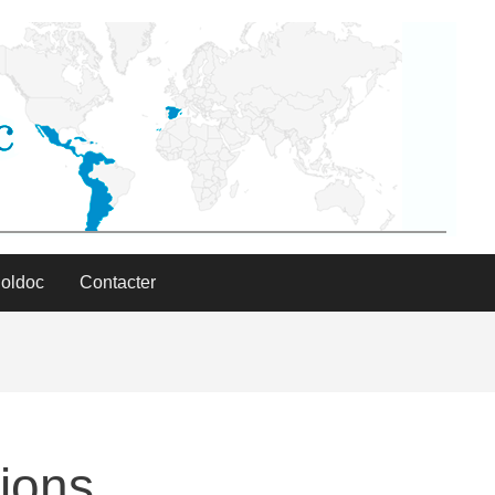
Poldoc
Contacter
cions