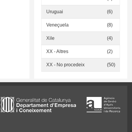
Uruguai
(6)
Veneçuela
(8)
Xile
(4)
XX - Altres
(2)
XX - No procedeix
(50)