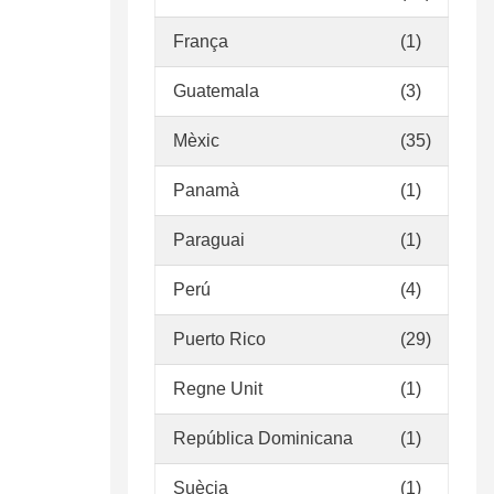
França
(1)
Guatemala
(3)
Mèxic
(35)
Panamà
(1)
Paraguai
(1)
Perú
(4)
Puerto Rico
(29)
Regne Unit
(1)
República Dominicana
(1)
Suècia
(1)