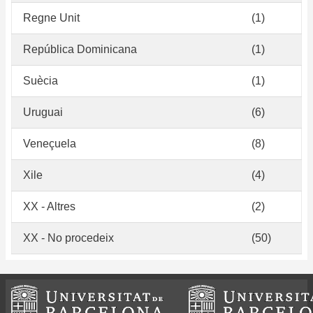
Regne Unit
(1)
República Dominicana
(1)
Suècia
(1)
Uruguai
(6)
Veneçuela
(8)
Xile
(4)
XX - Altres
(2)
XX - No procedeix
(50)