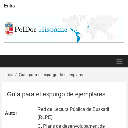
Vés
Entra
User
al
menu
contingut
Main
Inici
Guía para el expurgo de ejemplares
Fil
menu
d'Ariadna
Guía para el expurgo de ejemplares
Red de Lectura Pública de Euskadi
Autor
(RLPE)
C. Plans de desenvolupament de