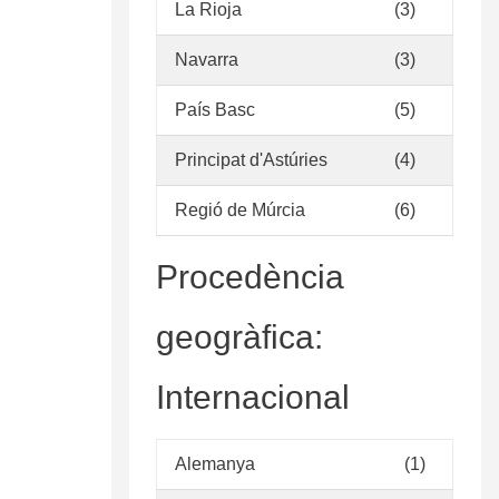
La Rioja
(3)
Navarra
(3)
País Basc
(5)
Principat d'Astúries
(4)
Regió de Múrcia
(6)
Procedència
geogràfica:
Internacional
Alemanya
(1)