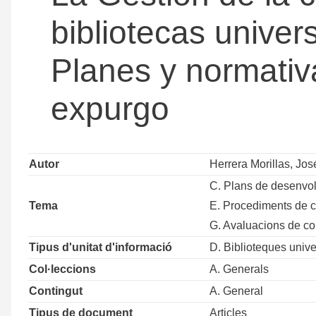
bibliotecas univer
Planes y normativa
expurgo
Autor
Herrera Morillas, Jos
C. Plans de desenvolu
Tema
E. Procediments de c
G. Avaluacions de co
Tipus d'unitat d'informació
D. Biblioteques unive
Col·leccions
A. Generals
Contingut
A. General
Tipus de document
Articles