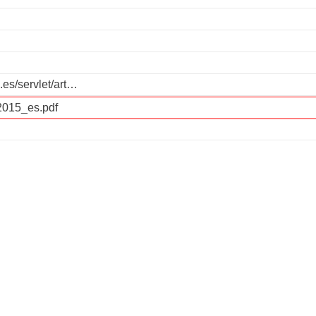
a.es/servlet/art…
2015_es.pdf