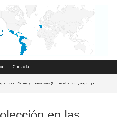
Doc
Contactar
españolas. Planes y normativas (III): evaluación y expurgo
olección en las