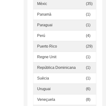
Mèxic
(35)
Panamà
(1)
Paraguai
(1)
Perú
(4)
Puerto Rico
(29)
Regne Unit
(1)
República Dominicana
(1)
Suècia
(1)
Uruguai
(6)
Veneçuela
(8)