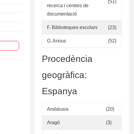
(51)
recerca i centres de
documentació
F. Biblioteques escolars
(23)
G. Arxius
(52)
Procedència
geogràfica:
Espanya
Andalusia
(20)
Aragó
(3)