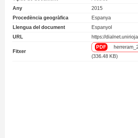
Any
2015
Procedència geogràfica
Espanya
Llengua del document
Espanyol
URL
https://dialnet.unirioj
herreram_
Fitxer
(336.48 KB)