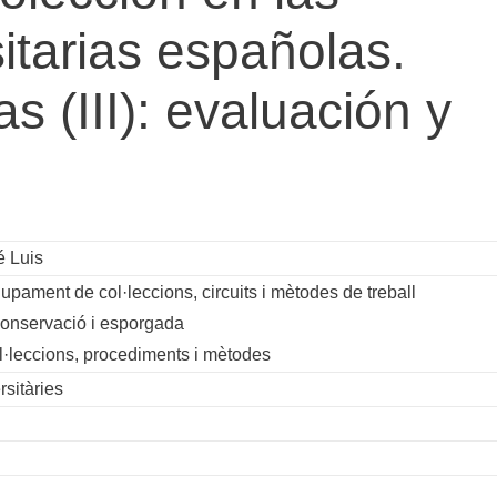
sitarias españolas.
s (III): evaluación y
é Luis
pament de col·leccions, circuits i mètodes de treball
onservació i esporgada
l·leccions, procediments i mètodes
rsitàries