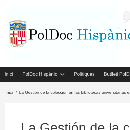
Vés
User
al
contingut
menu
Inici
PolDoc Hispànic
Polítiques
Butlletí Pol
Main
menu
Inici
La Gestión de la colección en las bibliotecas universitarias 
Fil
d'Ariadna
La Gestión de la c