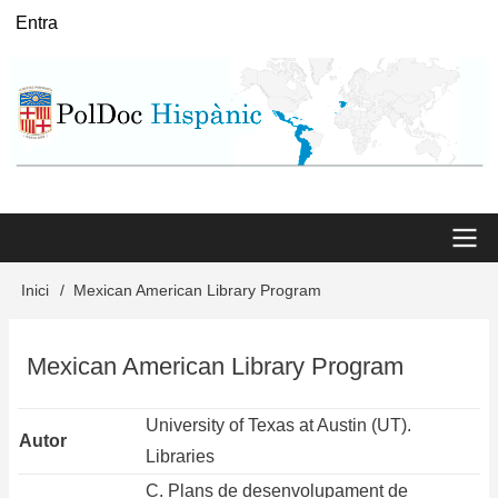
Vés
Entra
User
al
menu
contingut
Main
Inici
Mexican American Library Program
Fil
menu
d'Ariadna
Mexican American Library Program
University of Texas at Austin (UT).
Autor
Libraries
C. Plans de desenvolupament de