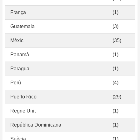
França
(1)
Guatemala
(3)
Mèxic
(35)
Panamà
(1)
Paraguai
(1)
Perú
(4)
Puerto Rico
(29)
Regne Unit
(1)
República Dominicana
(1)
Suècia
(1)