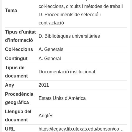
col·leccions, circuits i mètodes de treball
Tema
D. Procediments de selecció i
contractació
Tipus d'unitat
D. Biblioteques universitàries
d'informació
Col·leccions
A. Generals
Contingut
A. General
Tipus de
Documentació institucional
document
Any
2011
Procedència
Estats Units d'Amèrica
geogràfica
Llengua del
Anglès
document
URL
https://legacy.lib.utexas.edu/benson/co…