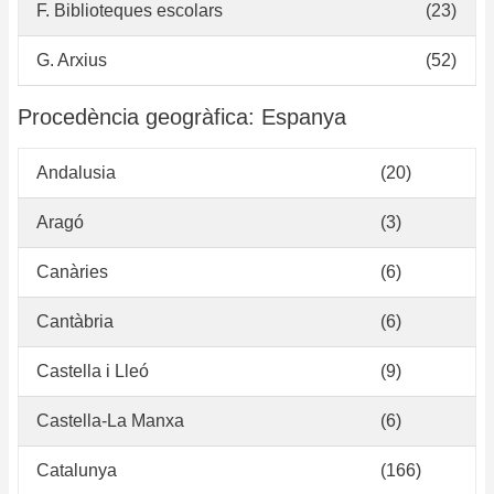
F. Biblioteques escolars
(23)
G. Arxius
(52)
Procedència geogràfica: Espanya
Andalusia
(20)
Aragó
(3)
Canàries
(6)
Cantàbria
(6)
Castella i Lleó
(9)
Castella-La Manxa
(6)
Catalunya
(166)