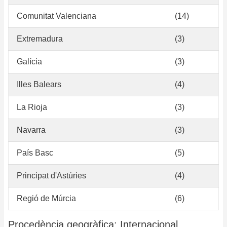
Comunitat Valenciana
(14)
Extremadura
(3)
Galícia
(3)
Illes Balears
(4)
La Rioja
(3)
Navarra
(3)
País Basc
(5)
Principat d'Astúries
(4)
Regió de Múrcia
(6)
Procedència geogràfica: Internacional