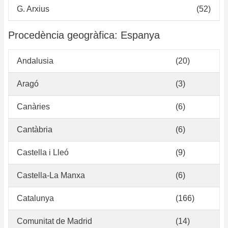
G. Arxius
(52)
Procedència geogràfica: Espanya
Andalusia
(20)
Aragó
(3)
Canàries
(6)
Cantàbria
(6)
Castella i Lleó
(9)
Castella-La Manxa
(6)
Catalunya
(166)
Comunitat de Madrid
(14)