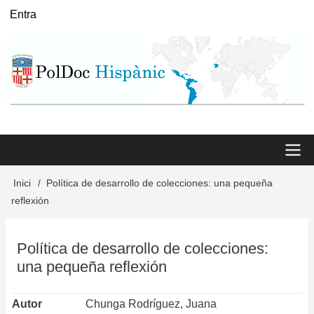
Vés
Entra
User
al
menu
contingut
Main
Inici
Política de desarrollo de colecciones: una pequeña
Fil
reflexión
menu
d'Ariadna
Política de desarrollo de colecciones:
una pequeña reflexión
Autor
Chunga Rodríguez, Juana