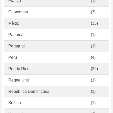
França
(1)
Guatemala
(3)
Mèxic
(35)
Panamà
(1)
Paraguai
(1)
Perú
(4)
Puerto Rico
(29)
Regne Unit
(1)
República Dominicana
(1)
Suècia
(1)