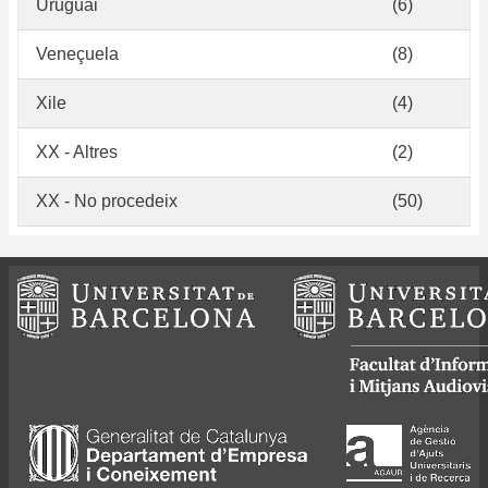
Uruguai
(6)
Veneçuela
(8)
Xile
(4)
XX - Altres
(2)
XX - No procedeix
(50)