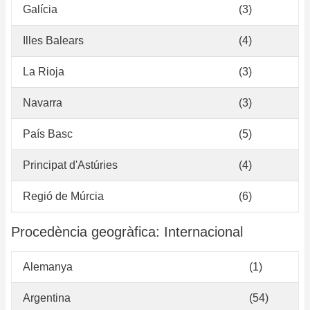
Galícia
(3)
Illes Balears
(4)
La Rioja
(3)
Navarra
(3)
País Basc
(5)
Principat d'Astúries
(4)
Regió de Múrcia
(6)
Procedència geogràfica: Internacional
Alemanya
(1)
Argentina
(54)