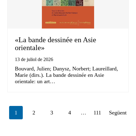
«La bande dessinée en Asie
orientale»
13 de juliol de 2026
Bouvard, Julien; Danysz, Norbert; Laureillard,
Marie (dirs.). La bande dessinée en Asie
orientale: un art…
Posts
1
2
3
4
…
111
Següent
navigation