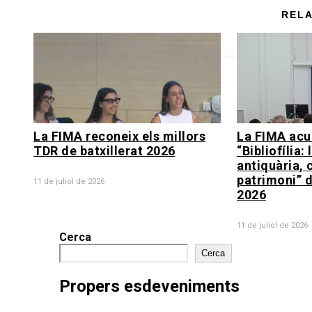
RELA
La FIMA reconeix els millors
La FIMA acul
TDR de batxillerat 2026
“Bibliofília: 
antiquària, 
patrimoni” d
11 de juliol de 2026
2026
11 de juliol de 2026
Cerca
Cerca
Propers esdeveniments