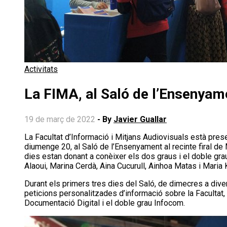
Activitats
La FIMA, al Saló de l’Ensenyam
19 de març de 2022
- By
Javier Guallar
La Facultat d’Informació i Mitjans Audiovisuals està present tota aquesta setmana, des del dimecres 16 de març al
diumenge 20, al Saló de l’Ensenyament al recinte firal de 
dies estan donant a conèixer els dos graus i el doble gra
Alaoui, Marina Cerdà, Aina Cucurull, Ainhoa Matas i Maria 
Durant els primers tres dies del Saló, de dimecres a di
peticions personalitzades d’informació sobre la Facultat,
Documentació Digital i el doble grau Infocom.