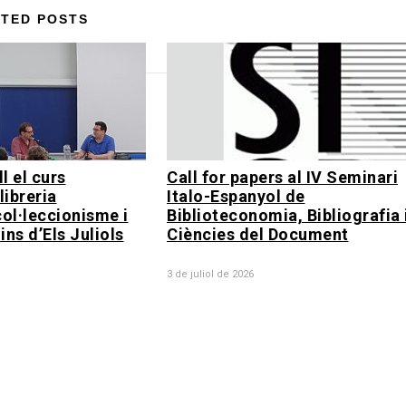
TED POSTS
l el curs
Call for papers al IV Seminari
llibreria
Italo-Espanyol de
col·leccionisme i
Biblioteconomia, Bibliografia 
ins d’Els Juliols
Ciències del Document
3 de juliol de 2026