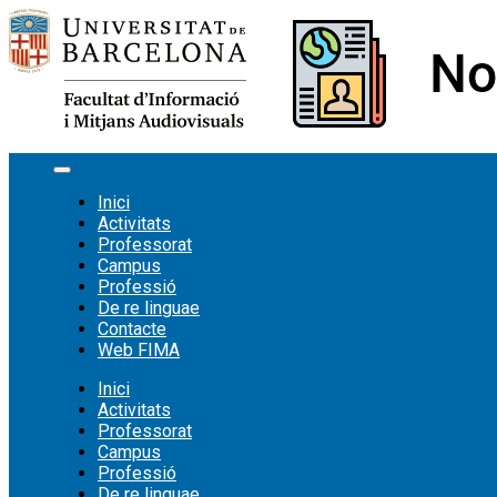
Vés
al
contingut
Inici
Activitats
Professorat
Campus
Professió
De re linguae
Contacte
Web FIMA
Inici
Activitats
Professorat
Campus
Professió
De re linguae