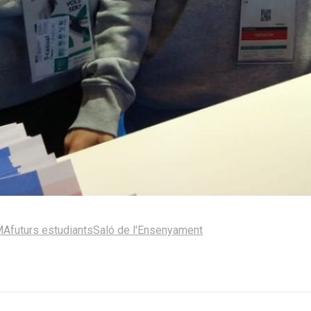
MA
futurs estudiants
Saló de l'Ensenyament