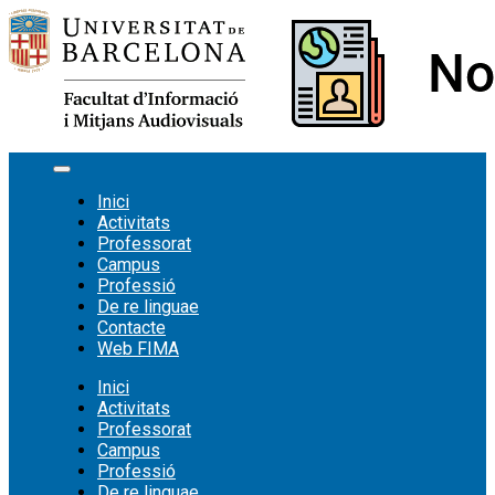
Vés
al
contingut
Inici
Activitats
Professorat
Campus
Professió
De re linguae
Contacte
Web FIMA
Inici
Activitats
Professorat
Campus
Professió
De re linguae