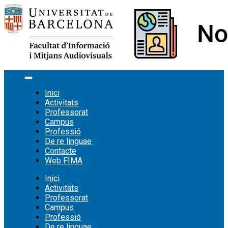
Vés
al
contingut
Inici
Activitats
Professorat
Campus
Professió
De re linguae
Contacte
Web FIMA
Inici
Activitats
Professorat
Campus
Professió
De re linguae