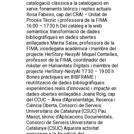
catalogació clàssica a la catalogació en
xarxa: fonaments teòrics i reptes actuals
Rosa Fabeiro, cap del CRAI – Unitat de
Procés Tècnic i professora de la FIMA
16.00 – 17.30 h Del catàleg a la web
semàntica: transformació de dades
bibliogràfiques en dades obertes
enllaçades Marina Salse, professora de la
FIMA, vicedegana acadèmica i membre del
projecte HerStory-NesyAI Miquel Centelles,
professor de la FIMA, coordinador del
màster en Humanitats Digitals i membre del
projecte HerStory-NesyAI 17.30 – 19.00 h
Bones pràctiques en BIBFRAME i
reutilització de dades bibliogràfiques:
experiències reals d’innovació i impacte en
dades obertes enllaçades Joana Roig, cap
del CCUC – Àrea d’Aprenentatge, Recerca i
Ciència Oberta, Consorci de Serveis
Universitaris de Catalunya (CSUC) Pau
Masot, tècnic d’Aplicacions Documentals,
Consorci de Serveis Universitaris de
Catalunya (CSUC) Aquesta activitat
correspon a la 4a edició del