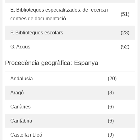
E. Biblioteques especialitzades, de recerca i
(51)
centres de documentació
F. Biblioteques escolars
(23)
G. Arxius
(52)
Procedència geogràfica: Espanya
Andalusia
(20)
Aragó
(3)
Canàries
(6)
Cantàbria
(6)
Castella i Lleó
(9)