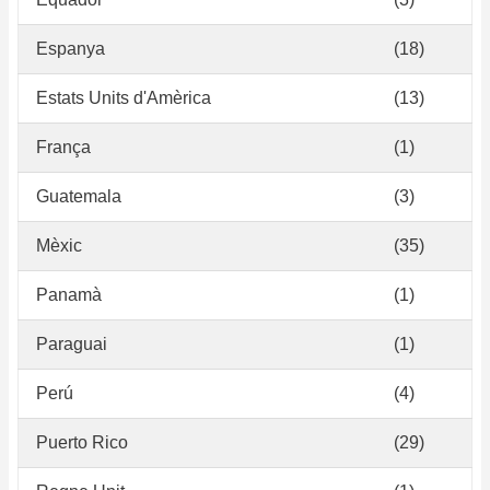
Espanya
(18)
Estats Units d'Amèrica
(13)
França
(1)
Guatemala
(3)
Mèxic
(35)
Panamà
(1)
Paraguai
(1)
Perú
(4)
Puerto Rico
(29)