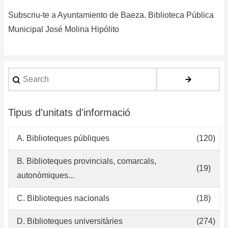
de
Subscriu-te a Ayuntamiento de Baeza. Biblioteca Pública
do
pa
Municipal José Molina Hipólito
la
Bi
Pú
Search
Mu
de
Ba
Tipus d'unitats d'informació
A. Biblioteques públiques
(120)
B. Biblioteques provincials, comarcals,
(19)
autonòmiques...
C. Biblioteques nacionals
(18)
D. Biblioteques universitàries
(274)