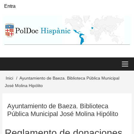
Vés
Entra
User
al
menu
contingut
Main
Inici
Ayuntamiento de Baeza. Biblioteca Pública Municipal
Fil
José Molina Hipólito
menu
d'Ariadna
Ayuntamiento de Baeza. Biblioteca
Pública Municipal José Molina Hipólito
Reglamento de donaciones