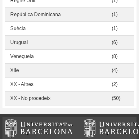
Regne Unit
(1)
República Dominicana
(1)
Suècia
(1)
Uruguai
(6)
Veneçuela
(8)
Xile
(4)
XX - Altres
(2)
XX - No procedeix
(50)