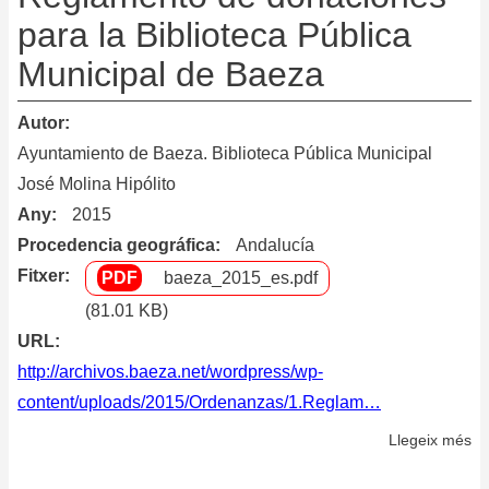
para la Biblioteca Pública
Municipal de Baeza
Autor
Ayuntamiento de Baeza. Biblioteca Pública Municipal
José Molina Hipólito
Any
2015
Procedencia geográfica
Andalucía
Fitxer
baeza_2015_es.pdf
(81.01 KB)
URL
http://archivos.baeza.net/wordpress/wp-
content/uploads/2015/Ordenanzas/1.Reglam…
Llegeix més
so
Re