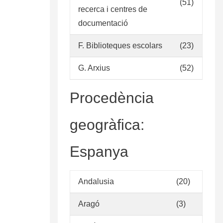
(51)
recerca i centres de
documentació
F. Biblioteques escolars
(23)
G. Arxius
(52)
Procedència
geogràfica:
Espanya
Andalusia
(20)
Aragó
(3)