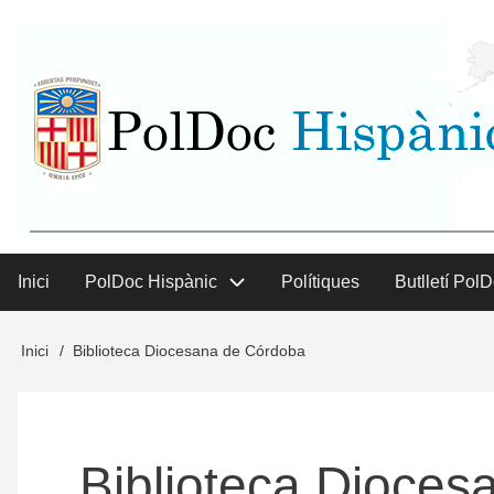
Vés
User
al
contingut
menu
Inici
PolDoc Hispànic
Polítiques
Butlletí Pol
Main
menu
Inici
Biblioteca Diocesana de Córdoba
Fil
d'Ariadna
Biblioteca Dioce