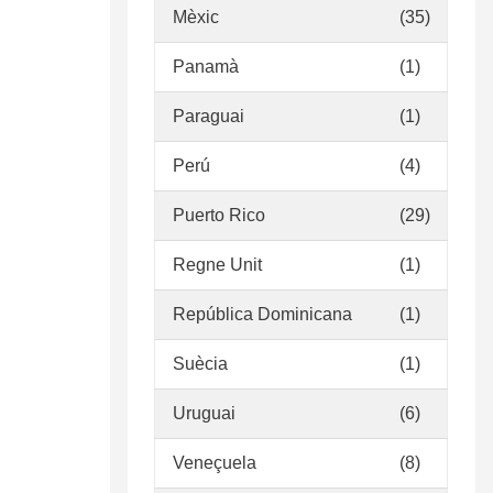
Mèxic
(35)
Panamà
(1)
Paraguai
(1)
Perú
(4)
Puerto Rico
(29)
Regne Unit
(1)
República Dominicana
(1)
Suècia
(1)
Uruguai
(6)
Veneçuela
(8)