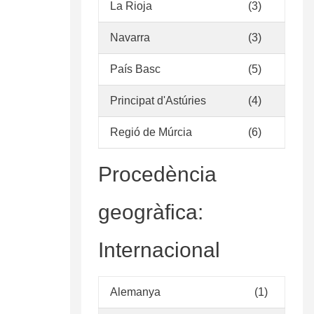
La Rioja
(3)
Navarra
(3)
País Basc
(5)
Principat d'Astúries
(4)
Regió de Múrcia
(6)
Procedència
geogràfica:
Internacional
Alemanya
(1)