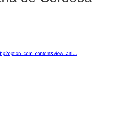
.php?option=com_content&view=arti…