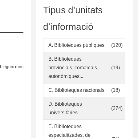
Tipus d'unitats
d'informació
A. Biblioteques públiques
(120)
B. Biblioteques
Llegeix més
sobre
provincials, comarcals,
(19)
Política
autonòmiques...
de
adquisiciones
C. Biblioteques nacionals
(18)
D. Biblioteques
(274)
universitàries
E. Biblioteques
especialitzades, de