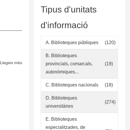
Tipus d'unitats
d'informació
A. Biblioteques públiques
(120)
B. Biblioteques
Llegeix més
sobre
provincials, comarcals,
(19)
Donaciones
autonòmiques...
Bibliográficas
–
C. Biblioteques nacionals
(18)
Criterios
D. Biblioteques
Generales
(274)
universitàries
E. Biblioteques
especialitzades, de