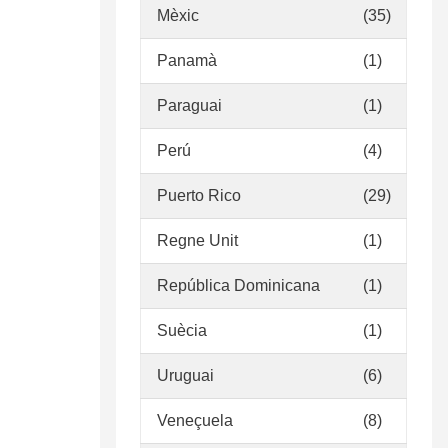
Mèxic
(35)
Panamà
(1)
Paraguai
(1)
Perú
(4)
Puerto Rico
(29)
Regne Unit
(1)
República Dominicana
(1)
Suècia
(1)
Uruguai
(6)
Veneçuela
(8)