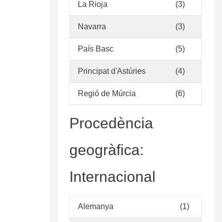
La Rioja
(3)
Navarra
(3)
País Basc
(5)
Principat d'Astúries
(4)
Regió de Múrcia
(6)
Procedència
geogràfica:
Internacional
Alemanya
(1)