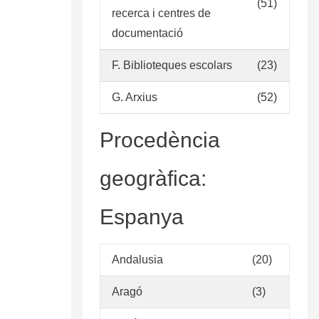
(51)
recerca i centres de
documentació
F. Biblioteques escolars
(23)
G. Arxius
(52)
Procedència
geogràfica:
Espanya
Andalusia
(20)
Aragó
(3)