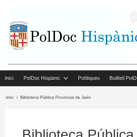
Vés
User
al
contingut
menu
Inici
PolDoc Hispànic
Polítiques
Butlletí Pol
Main
menu
Inici
Biblioteca Pública Provincial de Jaén
Fil
d'Ariadna
Biblioteca Pública