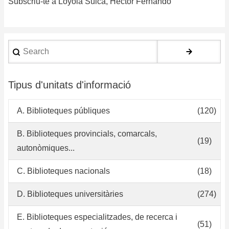
Subscriu-te a Loyola Sulca, Héctor Fernando
co
de
la
bi
Search
de
la
fa
Tipus d'unitats d'informació
de
od
A. Biblioteques públiques
(120)
de
la
B. Biblioteques provincials, comarcals,
(19)
Un
autonòmiques...
Na
Fe
C. Biblioteques nacionals
(18)
Vi
a
D. Biblioteques universitàries
(274)
tr
E. Biblioteques especialitzades, de recerca i
de
(51)