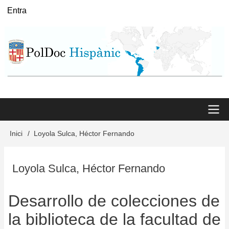
Vés
Entra
User
al
menu
contingut
Main
Inici
Loyola Sulca, Héctor Fernando
Fil
menu
d'Ariadna
Loyola Sulca, Héctor Fernando
Desarrollo de colecciones de
la biblioteca de la facultad de