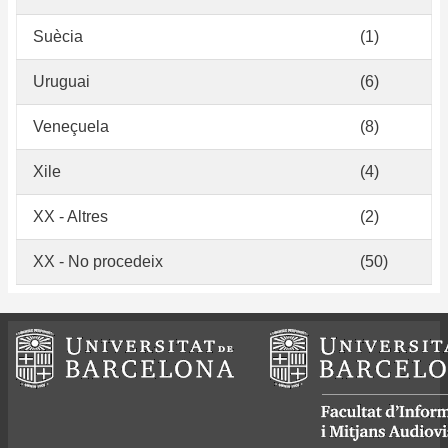
Suècia
(1)
Uruguai
(6)
Veneçuela
(8)
Xile
(4)
XX - Altres
(2)
XX - No procedeix
(50)