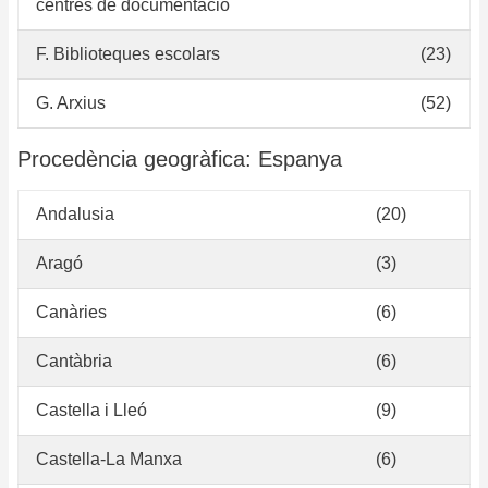
centres de documentació
do
de
F. Biblioteques escolars
(23)
eg
G. Arxius
(52)
Procedència geogràfica: Espanya
Andalusia
(20)
Aragó
(3)
Canàries
(6)
Cantàbria
(6)
Castella i Lleó
(9)
Castella-La Manxa
(6)