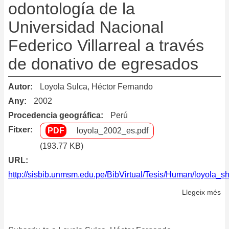
odontología de la
Universidad Nacional
Federico Villarreal a través
de donativo de egresados
Autor
Loyola Sulca, Héctor Fernando
Any
2002
Procedencia geográfica
Perú
Fitxer
loyola_2002_es.pdf
(193.77 KB)
URL
http://sisbib.unmsm.edu.pe/BibVirtual/Tesis/Human/loyola_s
Llegeix més
so
De
de