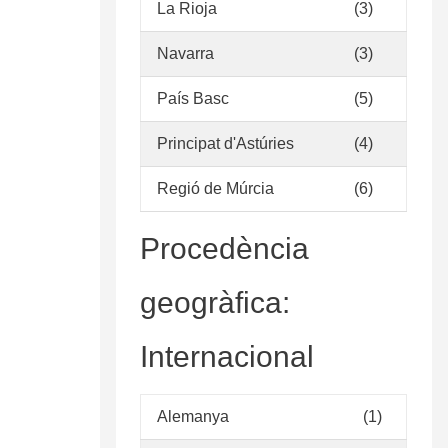
La Rioja
(3)
Navarra
(3)
País Basc
(5)
Principat d'Astúries
(4)
Regió de Múrcia
(6)
Procedència
geogràfica:
Internacional
Alemanya
(1)