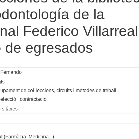
odontología de la
al Federico Villarreal
o de egresados
r Fernando
ls
pament de col·leccions, circuits i mètodes de treball
lecció i contractació
rsitàries
ut (Farmàcia, Medicina...)