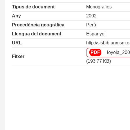
Tipus de document
Monografies
Any
2002
Procedència geogràfica
Perú
Llengua del document
Espanyol
URL
http://sisbib.unmsm.
loyola_200
Fitxer
(193.77 KB)