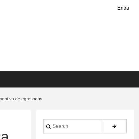
Entra
 donativo de egresados
Search
ca