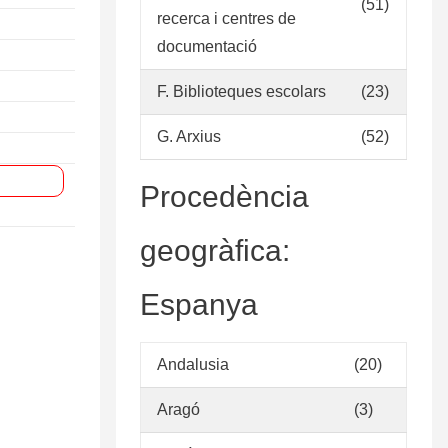
(51)
recerca i centres de
documentació
F. Biblioteques escolars
(23)
G. Arxius
(52)
Procedència
geogràfica:
Espanya
Andalusia
(20)
Aragó
(3)