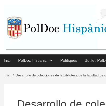
Vés
User
al
contingut
menu
Inici
PolDoc Hispànic
Polítiques
Butlletí Pol
Main
menu
Inici
Desarrollo de colecciones de la biblioteca de la facultad de
Fil
d'Ariadna
Desarrollo de cole