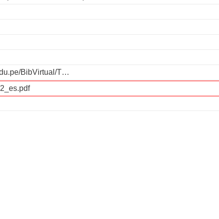
edu.pe/BibVirtual/T…
2_es.pdf