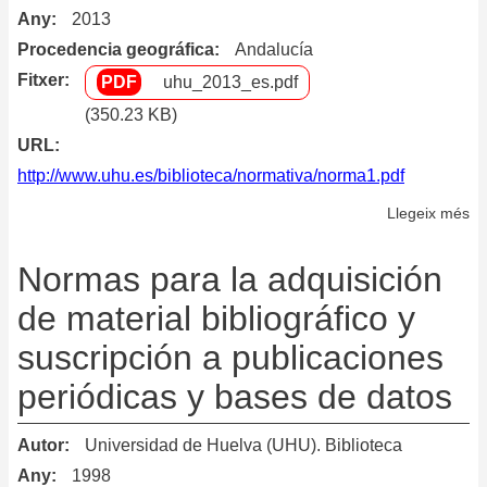
Any
2013
Procedencia geográfica
Andalucía
Fitxer
uhu_2013_es.pdf
(350.23 KB)
URL
http://www.uhu.es/biblioteca/normativa/norma1.pdf
Llegeix més
so
Po
de
Normas para la adquisición
do
de material bibliográfico y
suscripción a publicaciones
periódicas y bases de datos
Autor
Universidad de Huelva (UHU). Biblioteca
Any
1998