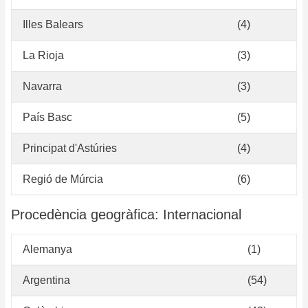
Illes Balears
(4)
La Rioja
(3)
Navarra
(3)
País Basc
(5)
Principat d'Astúries
(4)
Regió de Múrcia
(6)
Procedència geogràfica: Internacional
Alemanya
(1)
Argentina
(54)