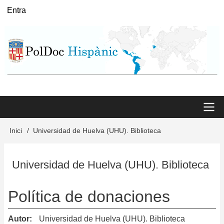
Vés
Entra
User
al
menu
contingut
Main
Inici
Universidad de Huelva (UHU). Biblioteca
Fil
menu
d'Ariadna
Universidad de Huelva (UHU). Biblioteca
Política de donaciones
Autor
Universidad de Huelva (UHU). Biblioteca