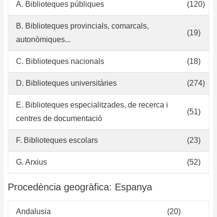
A. Biblioteques públiques
(120)
pe
y
B. Biblioteques provincials, comarcals,
(19)
ba
autonòmiques...
de
da
C. Biblioteques nacionals
(18)
D. Biblioteques universitàries
(274)
E. Biblioteques especialitzades, de recerca i
(51)
centres de documentació
F. Biblioteques escolars
(23)
G. Arxius
(52)
Procedència geogràfica: Espanya
Andalusia
(20)