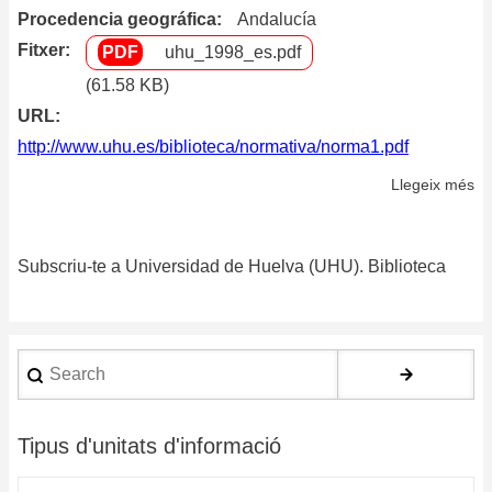
Procedencia geográfica
Andalucía
Fitxer
uhu_1998_es.pdf
(61.58 KB)
URL
http://www.uhu.es/biblioteca/normativa/norma1.pdf
Llegeix més
so
N
pa
Subscriu-te a Universidad de Huelva (UHU). Biblioteca
la
ad
de
ma
Search
bi
y
su
Tipus d'unitats d'informació
a
pu