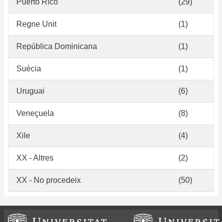
Puerto Rico
(29)
Regne Unit
(1)
República Dominicana
(1)
Suècia
(1)
Uruguai
(6)
Veneçuela
(8)
Xile
(4)
XX - Altres
(2)
XX - No procedeix
(50)