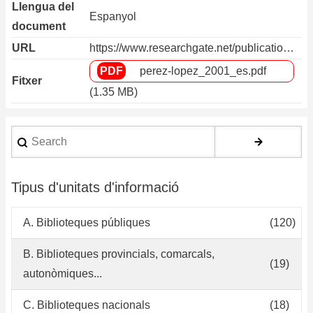
Llengua del
Espanyol
document
URL
https://www.researchgate.net/publicatio…
perez-lopez_2001_es.pdf
Fitxer
(1.35 MB)
Search
Tipus d'unitats d'informació
A. Biblioteques públiques
(120)
B. Biblioteques provincials, comarcals,
(19)
autonòmiques...
C. Biblioteques nacionals
(18)