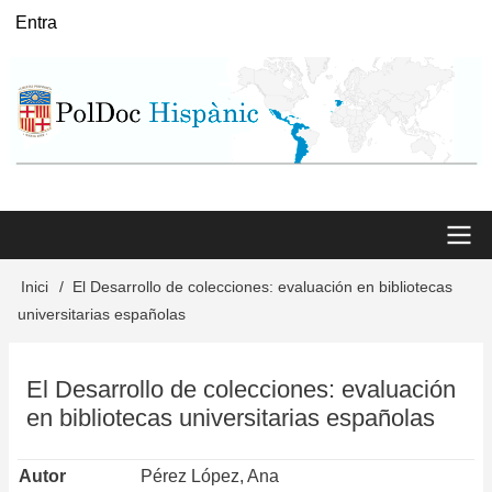
Vés
Entra
User
al
menu
contingut
Main
Inici
El Desarrollo de colecciones: evaluación en bibliotecas
Fil
universitarias españolas
menu
d'Ariadna
El Desarrollo de colecciones: evaluación
en bibliotecas universitarias españolas
Autor
Pérez López, Ana