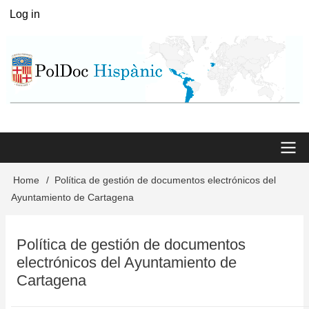
Skip
Log in
User
to
menu
main
content
Main
Home
Política de gestión de documentos electrónicos del
Breadcrumb
Ayuntamiento de Cartagena
menu
Política de gestión de documentos
electrónicos del Ayuntamiento de
Cartagena