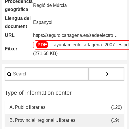
Procedència
Regió de Múrcia
geogràfica
Llengua del
Espanyol
document
URL
https://seguro.cartagena.es/sedeelectro…
ayuntamientocartagena_2007_es.pd
Fitxer
(271.68 KB)
Search
Type of information center
A. Public libraries
(120)
B. Provincial, regional... libraries
(19)