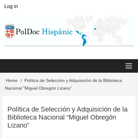
Skip
Log in
User
to
menu
main
content
Main
Home
Política de Selección y Adquisición de la Biblioteca
Breadcrumb
Nacional “Miguel Obregón Lizano”
menu
Política de Selección y Adquisición de la
Biblioteca Nacional “Miguel Obregón
Lizano”