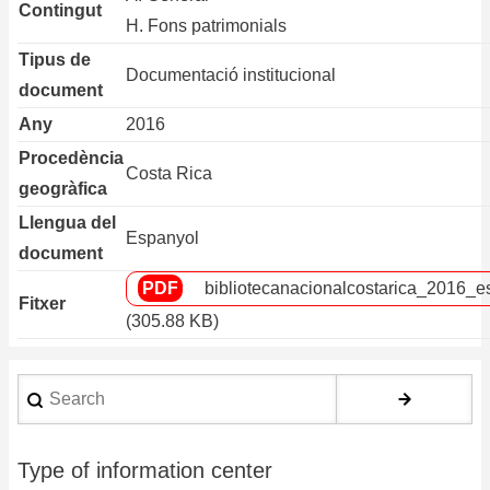
Contingut
H. Fons patrimonials
Tipus de
Documentació institucional
document
Any
2016
Procedència
Costa Rica
geogràfica
Llengua del
Espanyol
document
bibliotecanacionalcostarica_2016_e
Fitxer
(305.88 KB)
Search
Type of information center