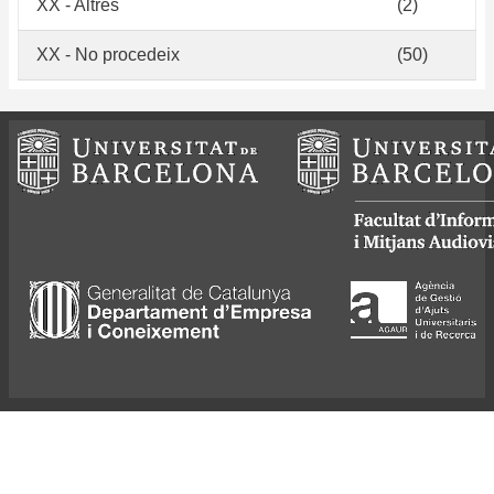
XX - Altres
(2)
XX - No procedeix
(50)