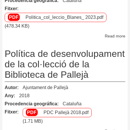
Procedencia geográfica
Cataluña
Fitxer
Politica_col_leccio_Blanes_ 2023.pdf
(478.34 KB)
Read more
ab
Po
de
Política de desenvolupament
co
de la col·lecció de la
Biblioteca de Pallejà
Autor
Ajuntament de Pallejà
Any
2018
Procedencia geográfica
Cataluña
Fitxer
PDC Pallejà 2018.pdf
(1.71 MB)