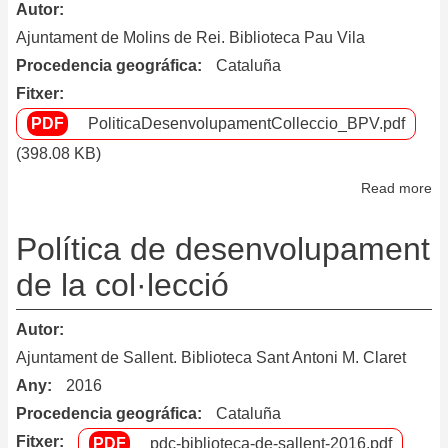
Autor
Ajuntament de Molins de Rei. Biblioteca Pau Vila
Procedencia geográfica
Cataluña
Fitxer
PoliticaDesenvolupamentColleccio_BPV.pdf
(398.08 KB)
Read more
ab
Po
de
Política de desenvolupament
de
de la col·lecció
de
la
Autor
co
Ajuntament de Sallent. Biblioteca Sant Antoni M. Claret
de
Any
2016
la
Procedencia geográfica
Cataluña
Bi
P
Fitxer
pdc-biblioteca-de-sallent-2016.pdf