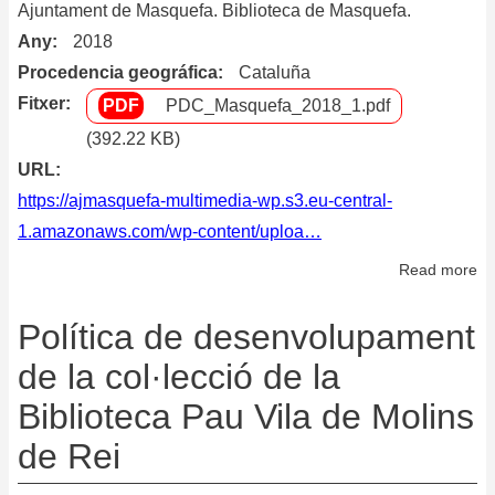
Ajuntament de Masquefa. Biblioteca de Masquefa.
Any
2018
Procedencia geográfica
Cataluña
Fitxer
PDC_Masquefa_2018_1.pdf
(392.22 KB)
URL
https://ajmasquefa-multimedia-wp.s3.eu-central-
1.amazonaws.com/wp-content/uploa…
Read more
ab
Po
de
Política de desenvolupament
de
de la col·lecció de la
de
Biblioteca Pau Vila de Molins
la
co
de Rei