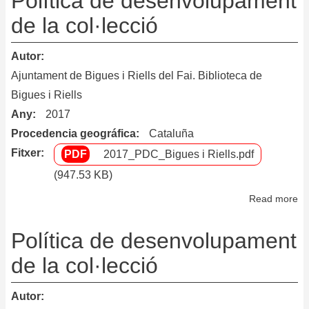
Política de desenvolupament
de
de la col·lecció
de
la
Autor
co
Ajuntament de Bigues i Riells del Fai. Biblioteca de
de
Bigues i Riells
la
Any
2017
Bi
de
Procedencia geográfica
Cataluña
Co
Fitxer
2017_PDC_Bigues i Riells.pdf
(947.53 KB)
Read more
ab
Po
de
Política de desenvolupament
de
de la col·lecció
de
la
Autor
co