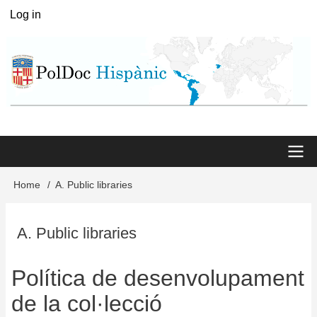
Skip
Log in
User
to
menu
main
content
Main
Home
A. Public libraries
Breadcrumb
menu
A. Public libraries
Política de desenvolupament
de la col·lecció