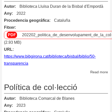
Autor
Biblioteca Lluïsa Duran de la Bisbal d'Empordà
Any
2022
Procedencia geográfica
Cataluña
Fitxer
202202_politica_de_desenvolupament_de_la_col·l
(2.93 MB)
URL
https://www.bibgirona.cat/biblioteca/bisbal/biblio/50-
transparencia
Read more
ab
Po
de
Política de col·lecció
de
de
Autor
Biblioteca Comarcal de Blanes
la
Any
2023
co