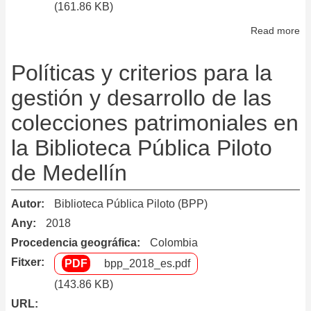
(161.86 KB)
Read more
ab
Po
d'
Políticas y criterios para la
de
gestión y desarrollo de las
do
colecciones patrimoniales en
a
la
la Biblioteca Pública Piloto
bi
de Medellín
Autor
Biblioteca Pública Piloto (BPP)
Any
2018
Procedencia geográfica
Colombia
Fitxer
bpp_2018_es.pdf
(143.86 KB)
URL