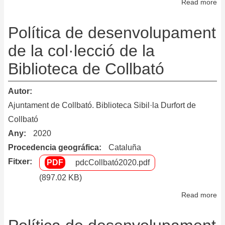
Read more
ab
Po
de
Política de desenvolupament
de
de la col·lecció de la
de
Biblioteca de Collbató
la
co
de
Autor
la
Ajuntament de Collbató. Biblioteca Sibil·la Durfort de
Bi
Collbató
de
Any
2020
Pa
Procedencia geográfica
Cataluña
Fitxer
pdcCollbató2020.pdf
(897.02 KB)
Read more
ab
Po
de