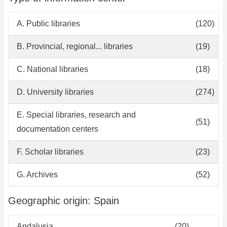
Bi
Pú
A. Public libraries
(120)
Pi
de
B. Provincial, regional... libraries
(19)
Me
C. National libraries
(18)
D. University libraries
(274)
E. Special libraries, research and
(51)
documentation centers
F. Scholar libraries
(23)
G. Archives
(52)
Geographic origin: Spain
Andalusia
(20)