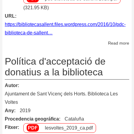
Vi
(321.95 KB)
de
URL
Mo
https://bibliotecasallent.files.wordpress.com/2016/10/pdc-
de
biblioteca-de-sallent…
Re
Read more
ab
Po
de
Política d'acceptació de
de
donatius a la biblioteca
de
la
Autor
co
Ajuntament de Sant Vicenç dels Horts. Biblioteca Les
Voltes
Any
2019
Procedencia geográfica
Cataluña
Fitxer
lesvoltes_2019_ca.pdf