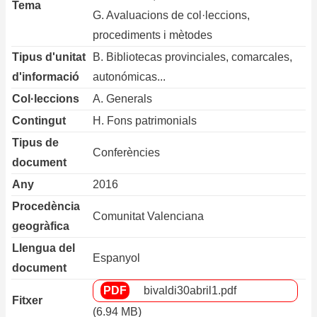
la
Tema
G. Avaluacions de col·leccions,
navegación
procediments i mètodes
Tipus d'unitat
B. Bibliotecas provinciales, comarcales,
d'informació
autonómicas...
Col·leccions
A. Generals
Contingut
H. Fons patrimonials
Tipus de
Conferències
document
Any
2016
Procedència
Comunitat Valenciana
geogràfica
Llengua del
Espanyol
document
bivaldi30abril1.pdf
Fitxer
(6.94 MB)