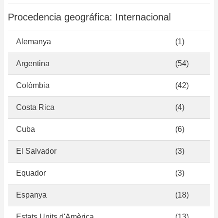
Procedencia geográfica: Internacional
Alemanya
(1)
Argentina
(54)
Colòmbia
(42)
Costa Rica
(4)
Cuba
(6)
El Salvador
(3)
Equador
(3)
Espanya
(18)
Estats Units d'Amèrica
(13)