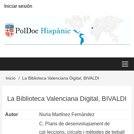
Pasar
Iniciar sesión
User
al
menu
contenido
principal
Main
Inicio
La Biblioteca Valenciana Digital, BIVALDI
Sobrescribir
menu
enlaces
La Biblioteca Valenciana Digital, BIVALDI
de
ayuda
Autor
Nuria Martínez Fernández
a
C. Plans de desenvolupament de
col·leccions, circuits i mètodes de treball