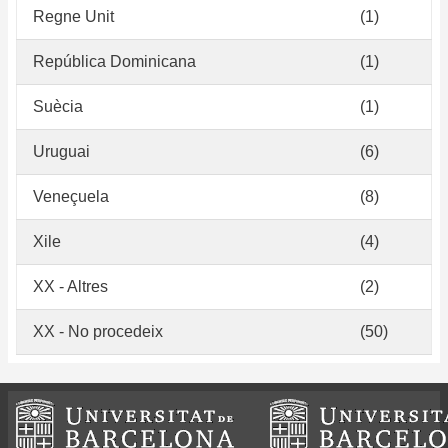
Regne Unit
(1)
República Dominicana
(1)
Suècia
(1)
Uruguai
(6)
Veneçuela
(8)
Xile
(4)
XX - Altres
(2)
XX - No procedeix
(50)