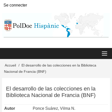
Aller
Se connecter
User
au
menu
contenu
principal
Main
Accueil
El desarrollo de las colecciones en la Biblioteca
Fil
Nacional de Francia (BNF)
menu
d'Ariane
El desarrollo de las colecciones en la
Biblioteca Nacional de Francia (BNF)
Autor
Ponce Suárez, Vilma N.