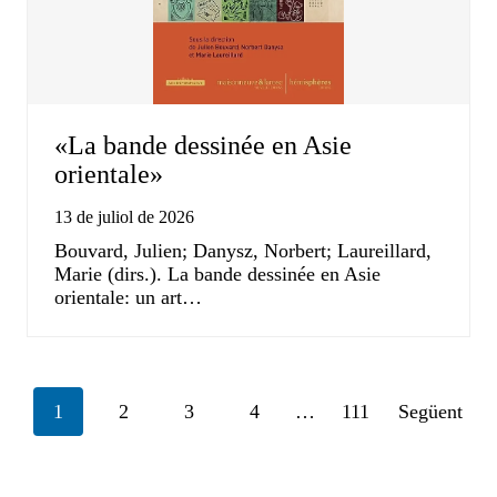
«La bande dessinée en Asie
orientale»
13 de juliol de 2026
Bouvard, Julien; Danysz, Norbert; Laureillard,
Marie (dirs.). La bande dessinée en Asie
orientale: un art…
Posts
1
2
3
4
…
111
Següent
navigation