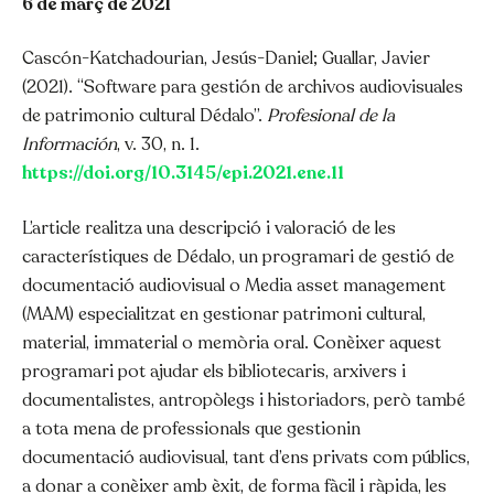
6 de març de 2021
Cascón-Katchadourian, Jesús-Daniel; Guallar, Javier
(2021). “Software para gestión de archivos audiovisuales
de patrimonio cultural Dédalo”.
Profesional de la
Información
, v. 30, n. 1.
https://doi.org/10.3145/epi.2021.ene.11
L’article realitza una descripció i valoració de les
característiques de
Dédalo
, un programari de gestió de
documentació audiovisual o
Media
asset
management
(MAM) especialitzat en gestionar patrimoni cultural,
material, immaterial o memòria oral. Conèixer aquest
programari pot ajudar els bibliotecaris, arxivers i
documentalistes, antropòlegs i historiadors, però també
a tota mena de professionals que gestionin
documentació audiovisual, tant d’ens privats com públics,
a donar a conèixer amb èxit, de forma fàcil i ràpida, les