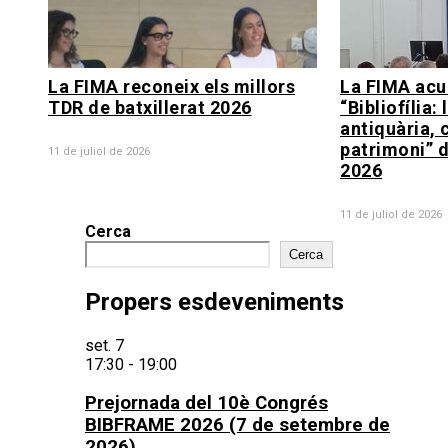
La FIMA reconeix els millors
La FIMA acul
TDR de batxillerat 2026
“Bibliofília: 
antiquària, 
patrimoni” d
11 de juliol de 2026
2026
11 de juliol de 2026
Cerca
Cerca
Propers esdeveniments
set.
7
17:30
-
19:00
Prejornada del 10è Congrés
BIBFRAME 2026 (7 de setembre de
2026)