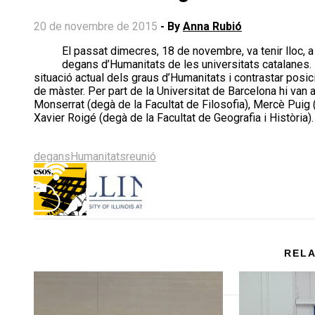
20 de novembre de 2015
- By
Anna Rubió
El passat dimecres, 18 de novembre, va tenir lloc, a la Facultat de Lletres de la Universitat de Girona, una reunió dels
degans d’Humanitats de les universitats catalanes. L
situació actual dels graus d’Humanitats i contrastar pos
de màster. Per part de la Universitat de Barcelona hi van 
Monserrat (degà de la Facultat de Filosofia), Mercè Puig 
Xavier Roigé (degà de la Facultat de Geografia i Història).
Share
Share
Share
Share
Share
on
on
on
on
on
degans
Humanitats
reunió
X
Facebook
LinkedIn
Email
Bluesky
(Twitter)
RELA