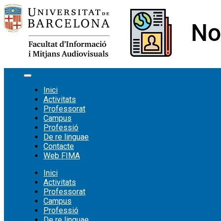
Vés
al
contingut
Inici
Activitats
Professorat
Campus
Professió
De re linguae
Contacte
Web FIMA
Inici
Activitats
Professorat
Campus
Professió
De re linguae