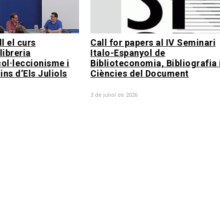
l el curs
Call for papers al IV Seminari
llibreria
Italo-Espanyol de
col·leccionisme i
Biblioteconomia, Bibliografia 
ins d’Els Juliols
Ciències del Document
3 de juliol de 2026