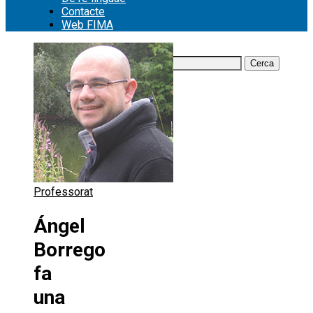
Contacte
Web FIMA
Cerca:
Professorat
Ángel
Borrego
fa
una