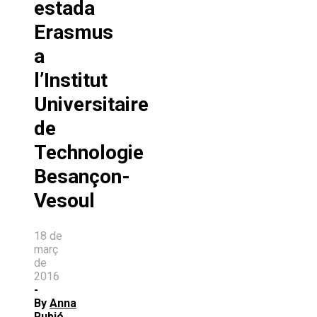
estada
Erasmus
a
l’Institut
Universitaire
de
Technologie
Besançon-
Vesoul
18 de
març
de
2016
-
By
Anna
Rubió