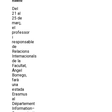
Del
21 al
25 de
març,
el
professor
i
responsable
de
Relacions
Internacionals
de la
Facultat,
Ángel
Borrego,
farà
una
estada
Erasmus
al
Département
Information–