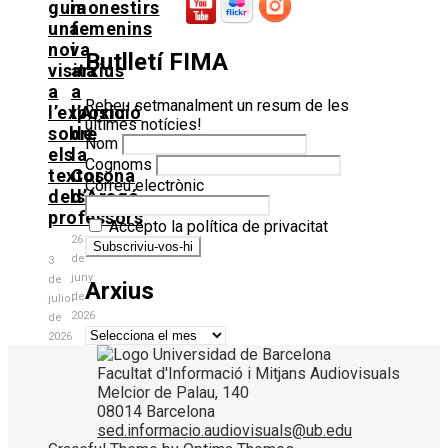
guia
monestirs
una
femenins
nova
i
Butlletí FIMA
visita
arxius
a
a
Rebeu setmanalment un resum de les
l’exposició
l’Arxiu
últimes notícies!
sobre
de
Nom
els
la
Cognoms
textos
Corona
Correu electrònic
dels
d’Aragó
professors
Accepto la política de privacitat
26
de
3
juny
de
Arxius
de
juliol
2026
de
Arxius
2026
Facultat d'Informació i Mitjans Audiovisuals
Melcior de Palau, 140
08014 Barcelona
sed.informacio.audiovisuals@ub.edu