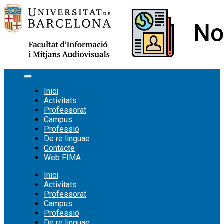
Vés
al
contingut
Inici
Activitats
Professorat
Campus
Professió
De re linguae
Contacte
Web FIMA
Inici
Activitats
Professorat
Campus
Professió
De re linguae