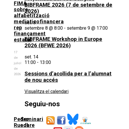
FIMA
BIBFRAME 2026 (7 de setembre de
sobre
2026)
alfabetització
mediaticofinancera
set.
8
rep
setembre 8 @ 8:00
-
setembre 9 @ 17:00
finançament
BIBFRAME Workshop in Europe
estatal
2026 (BFWE 2026)
17
set.
14
de
11:00
-
13:00
juliol
de
Sessions d’acollida per a l’alumnat
2026
de nou accés
Visualitza el calendari
Seguiu-nos
Pedro
Seminari
Rueda
sobre