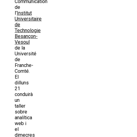
Communication
de
l’
Institut
Universitaire
de
Technologie
Besançon-
Vesoul
de la
Université
de
Franche-
Comté.
El
dilluns
21
conduirà
un
taller
sobre
analítica
web i
el
dimecres