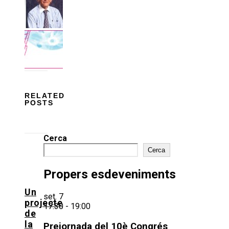
RELATED
POSTS
Cerca
Cerca
Propers esdeveniments
Un
set.
7
projecte
17:30
-
19:00
de
la
Prejornada del 10è Congrés