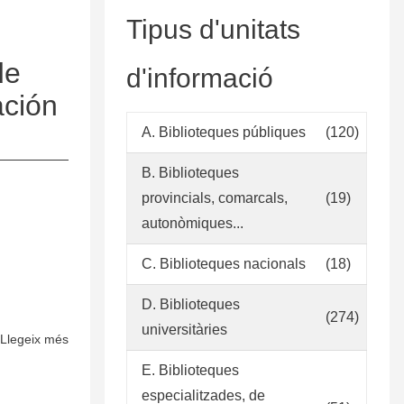
Tipus d'unitats
de
d'informació
ación
A. Biblioteques públiques
(120)
B. Biblioteques
provincials, comarcals,
(19)
autonòmiques...
C. Biblioteques nacionals
(18)
D. Biblioteques
(274)
universitàries
Llegeix més
sobre
Propuesta
E. Biblioteques
de
especialitzades, de