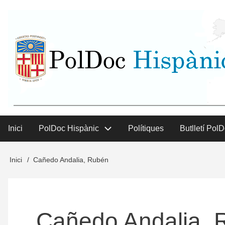
Vés
User
al
contingut
menu
Inici
PolDoc Hispànic
Polítiques
Butlletí Pol
Main
menu
Inici
Cañedo Andalia, Rubén
Fil
d'Ariadna
Cañedo Andalia, 