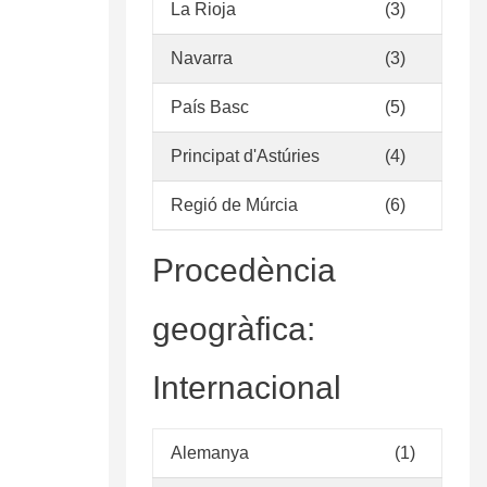
La Rioja
(3)
Navarra
(3)
País Basc
(5)
Principat d'Astúries
(4)
Regió de Múrcia
(6)
Procedència
geogràfica:
Internacional
Alemanya
(1)