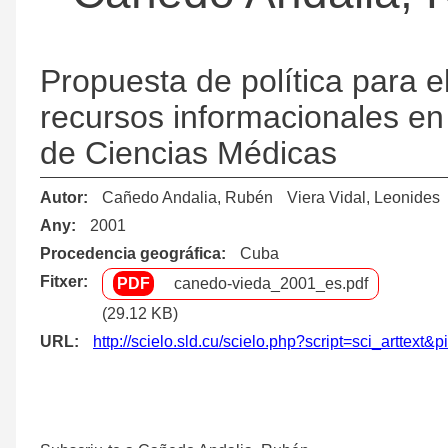
Propuesta de política para e
recursos informacionales en
de Ciencias Médicas
Autor
Cañedo Andalia, Rubén
Viera Vidal, Leonides
Any
2001
Procedencia geográfica
Cuba
Fitxer
canedo-vieda_2001_es.pdf
(29.12 KB)
URL
http://scielo.sld.cu/scielo.php?script=sci_artt