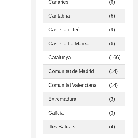
Médicas
Canàries
(6)
Cantàbria
(6)
Castella i Lleó
(9)
Castella-La Manxa
(6)
Catalunya
(166)
Comunitat de Madrid
(14)
Comunitat Valenciana
(14)
Extremadura
(3)
Galícia
(3)
Illes Balears
(4)