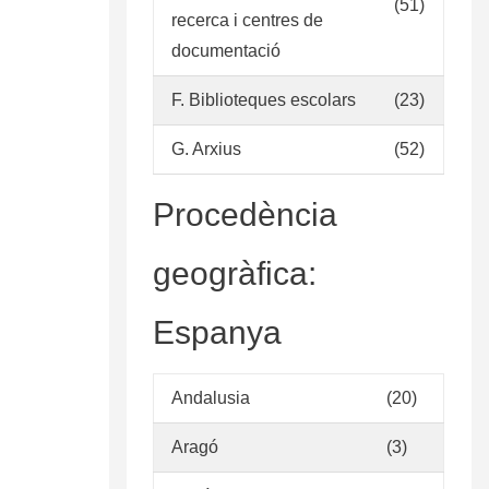
política
(51)
recerca i centres de
para
documentació
el
desarrollo
F. Biblioteques escolars
(23)
de
las
G. Arxius
(52)
colecciones
de
Procedència
recursos
informacionales
geogràfica:
en
el
Espanya
Sistema
Nacional
de
Andalusia
(20)
Información
de
Aragó
(3)
Ciencias