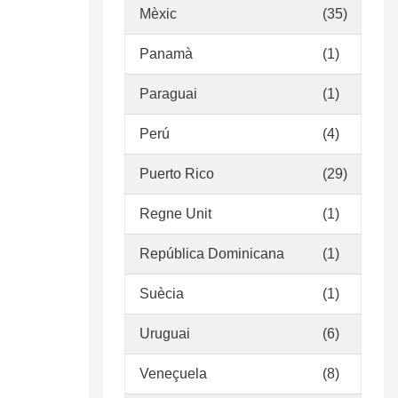
Mèxic
(35)
Panamà
(1)
Paraguai
(1)
Perú
(4)
Puerto Rico
(29)
Regne Unit
(1)
República Dominicana
(1)
Suècia
(1)
Uruguai
(6)
Veneçuela
(8)