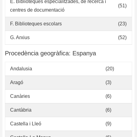
E. Biblioteques especialitzades, de recerca i
Ci
(51)
centres de documentació
Mé
F. Biblioteques escolars
(23)
G. Arxius
(52)
Procedència geogràfica: Espanya
Andalusia
(20)
Aragó
(3)
Canàries
(6)
Cantàbria
(6)
Castella i Lleó
(9)