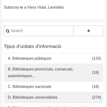
de
Subscriu-te a Viera Vidal, Leonides
po
pa
el
de
Search
de
la
co
Tipus d'unitats d'informació
de
re
A. Biblioteques públiques
(120)
in
en
B. Biblioteques provincials, comarcals,
(19)
el
autonòmiques...
Si
Na
C. Biblioteques nacionals
(18)
de
In
D. Biblioteques universitàries
(274)
de