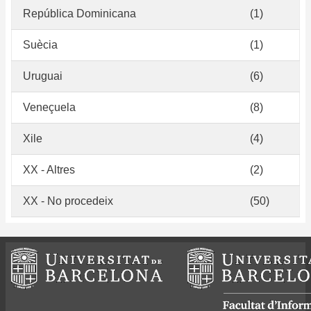
República Dominicana
(1)
Suècia
(1)
Uruguai
(6)
Veneçuela
(8)
Xile
(4)
XX - Altres
(2)
XX - No procedeix
(50)