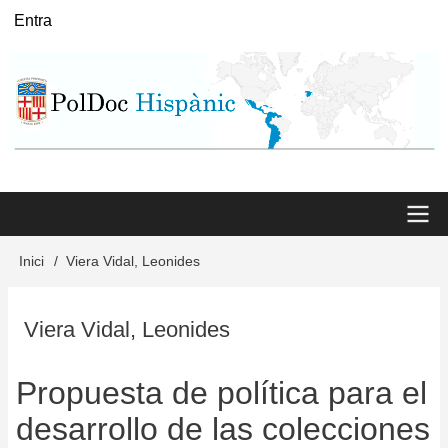
Vés
Entra
User
al
menu
contingut
Main
Inici
Viera Vidal, Leonides
Fil
menu
d'Ariadna
Viera Vidal, Leonides
Propuesta de política para el
desarrollo de las colecciones