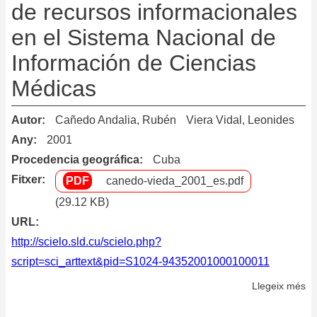
de recursos informacionales
en el Sistema Nacional de
Información de Ciencias
Médicas
Autor
Cañedo Andalia, Rubén
Viera Vidal, Leonides
Any
2001
Procedencia geográfica
Cuba
Fitxer
canedo-vieda_2001_es.pdf
(29.12 KB)
URL
http://scielo.sld.cu/scielo.php?
script=sci_arttext&pid=S1024-94352001000100011
Llegeix més
so
Pr