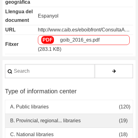
geogràfica
Llengua del
Espanyol
document
URL
http://www.caib.es/eboibfront/ConsultaA…
goib_2016_es.pdf
Fitxer
(283.1 KB)
Search
Type of information center
A. Public libraries
(120)
B. Provincial, regional... libraries
(19)
C. National libraries
(18)