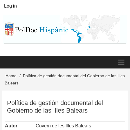
Skip
Log in
User
to
menu
main
content
Main
Home
Política de gestión documental del Gobierno de las Illes
Breadcrumb
Balears
menu
Política de gestión documental del
Gobierno de las Illes Balears
Autor
Govern de les Illes Balears