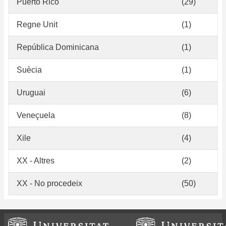
Puerto Rico
(29)
Regne Unit
(1)
República Dominicana
(1)
Suècia
(1)
Uruguai
(6)
Veneçuela
(8)
Xile
(4)
XX - Altres
(2)
XX - No procedeix
(50)