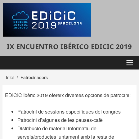
Vés
al
contingut
IX ENCUENTRO IBÉRICO EDICIC 2019
Menú
Inici
Patrocinadors
Fil
principal
d'Ariadna
EDICIC Ibèric 2019 ofereix diverses opcions de patrocini:
Patrocini de sessions específiques del congrés
Patrocini d’algunes de les pauses-cafè
Distribució de material informatiu de
serveis/productes juntament amb la resta de