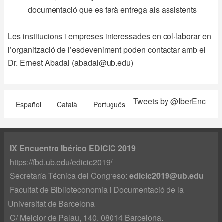
documentació que es farà entrega als assistents
Les institucions i empreses interessades en col·laborar en
l’organització de l’esdeveniment poden contactar amb el
Dr. Ernest Abadal (
abadal@ub.edu
)
Tweets by @IberEnc
Español
Català
Português
IX Encuentro Ibérico EDICIC 2019
https://fbd.ub.edu/edicic2019/
Secretaría Técnica del Congreso:
edicic2019@ub.edu
Facultat de Biblioteconomia i Documentació de la
Universitat de Barcelona
C/ Melcior de Palau, 140. 08014 Barcelona.