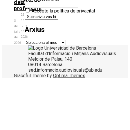
dels
d’Aragó
professors
Accepto la política de privacitat
26
de
3
juny
de
Arxius
de
juliol
2026
de
Arxius
2026
Facultat d'Informació i Mitjans Audiovisuals
Melcior de Palau, 140
08014 Barcelona
sed.informacio.audiovisuals@ub.edu
Graceful Theme by
Optima Themes