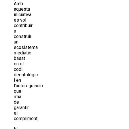
Amb
aquesta
iniciativa
es vol
contribuir
a
construir
un
ecosistema
mediàtic
basat
en el
codi
deontològic
i en
l’autoregulació
que
n’ha
de
garantir
el
compliment.
El