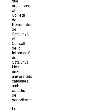
que
organitzen
el
Col·legi
de
Periodistes
de
Catalunya,
el
Consell
de la
Informació
de
Catalunya
i les
onze
universitats
catalanes
amb
estudis
de
periodisme.
Les