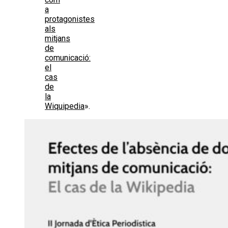
a
protagonistes
als
mitjans
de
comunicació:
el
cas
de
la
Wiquipedia
».