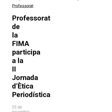
Professorat
Professorat
de
la
FIMA
participa
a la
II
Jornada
d’Ètica
Periodística
25 de
novembre