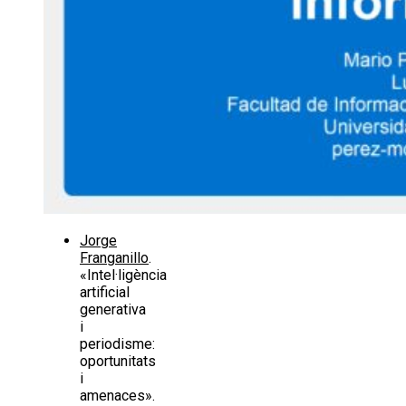
Jorge
Franganillo
.
«Intel·ligència
artificial
generativa
i
periodisme:
oportunitats
i
amenaces».