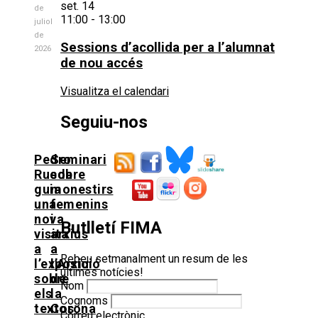
set.
14
de
11:00
-
13:00
juliol
de
Sessions d’acollida per a l’alumnat
2026
de nou accés
Visualitza el calendari
Seguiu-nos
Pedro
Seminari
Rueda
sobre
guia
monestirs
una
femenins
nova
i
Butlletí FIMA
visita
arxius
a
a
Rebeu setmanalment un resum de les
l’exposició
l’Arxiu
últimes notícies!
sobre
de
Nom
els
la
Cognoms
textos
Corona
Correu electrònic