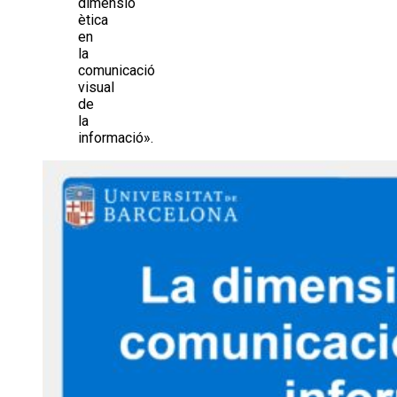
dimensió
ètica
en
la
comunicació
visual
de
la
informació».