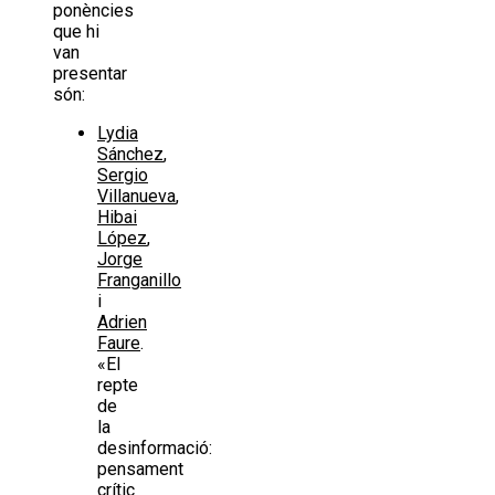
ponències
que hi
van
presentar
són:
Lydia
Sánchez
,
Sergio
Villanueva
,
Hibai
López
,
Jorge
Franganillo
i
Adrien
Faure
.
«El
repte
de
la
desinformació:
pensament
crític