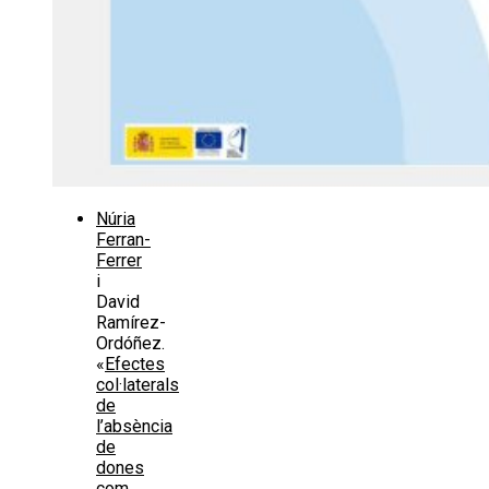
Núria
Ferran-
Ferrer
i
David
Ramírez-
Ordóñez.
«
Efectes
col·laterals
de
l’absència
de
dones
com