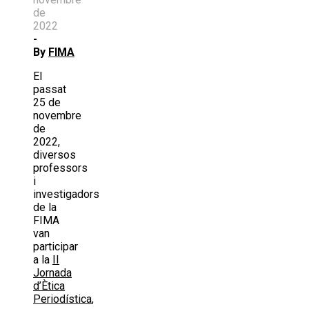
de
2022
-
By
FIMA
El
passat
25 de
novembre
de
2022,
diversos
professors
i
investigadors
de la
FIMA
van
participar
a la
II
Jornada
d’Ètica
Periodística
,