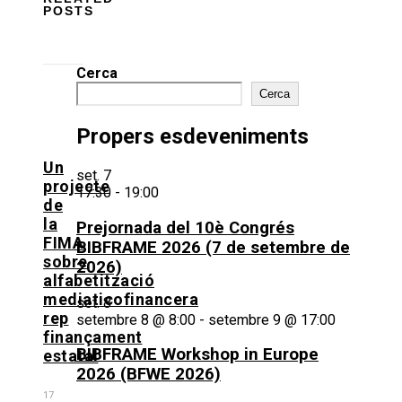
POSTS
Cerca
Cerca
Propers esdeveniments
Un
set.
7
projecte
17:30
-
19:00
de
la
Prejornada del 10è Congrés
FIMA
BIBFRAME 2026 (7 de setembre de
sobre
2026)
alfabetització
mediaticofinancera
set.
8
rep
setembre 8 @ 8:00
-
setembre 9 @ 17:00
finançament
BIBFRAME Workshop in Europe
estatal
2026 (BFWE 2026)
17