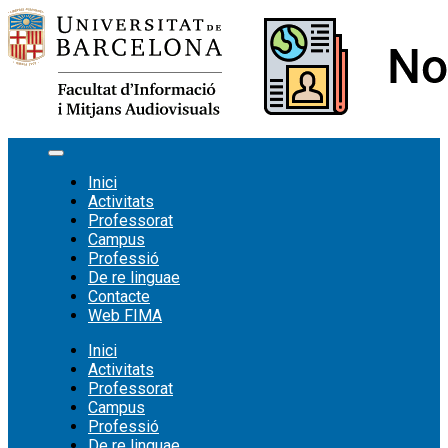
Vés
al
contingut
Inici
Activitats
Professorat
Campus
Professió
De re linguae
Contacte
Web FIMA
Inici
Activitats
Professorat
Campus
Professió
De re linguae