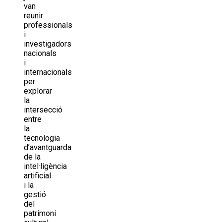
van
reunir
professionals
i
investigadors
nacionals
i
internacionals
per
explorar
la
intersecció
entre
la
tecnologia
d’avantguarda
de la
intel·ligència
artificial
i la
gestió
del
patrimoni