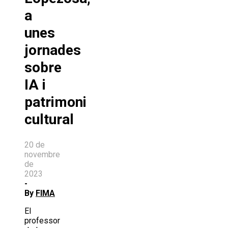
a
unes
jornades
sobre
IA i
patrimoni
cultural
20 de
novembre
de
2023
-
By
FIMA
El
professor