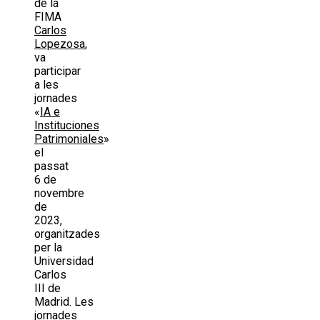
de la
FIMA
Carlos
Lopezosa
,
va
participar
a les
jornades
«
IA e
Instituciones
Patrimoniales
»
el
passat
6 de
novembre
de
2023,
organitzades
per la
Universidad
Carlos
III de
Madrid. Les
jornades