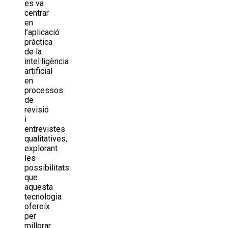
es va
centrar
en
l’aplicació
pràctica
de la
intel·ligència
artificial
en
processos
de
revisió
i
entrevistes
qualitatives,
explorant
les
possibilitats
que
aquesta
tecnologia
ofereix
per
millorar