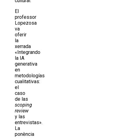
cultural.
El
professor
Lopezosa
va
oferir
la
xerrada
«Integrando
la IA
generativa
en
metodologías
cualitativas:
el
caso
de las
scoping
review
y las
entrevistas».
La
ponència