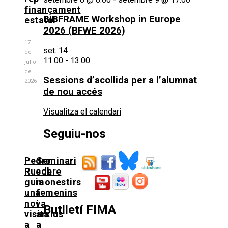
finançament
BIBFRAME Workshop in Europe
estatal
2026 (BFWE 2026)
17
set.
14
de
11:00
-
13:00
juliol
de
Sessions d’acollida per a l’alumnat
2026
de nou accés
Visualitza el calendari
Seguiu-nos
Pedro
Seminari
Rueda
sobre
guia
monestirs
una
femenins
nova
i
Butlletí FIMA
visita
arxius
a
a