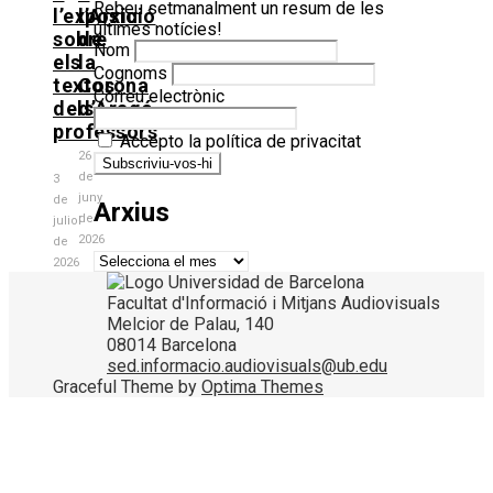
Rebeu setmanalment un resum de les
l’exposició
l’Arxiu
últimes notícies!
sobre
de
Nom
els
la
Cognoms
textos
Corona
Correu electrònic
dels
d’Aragó
professors
Accepto la política de privacitat
26
de
3
juny
de
Arxius
de
juliol
2026
de
Arxius
2026
Facultat d'Informació i Mitjans Audiovisuals
Melcior de Palau, 140
08014 Barcelona
sed.informacio.audiovisuals@ub.edu
Graceful Theme by
Optima Themes