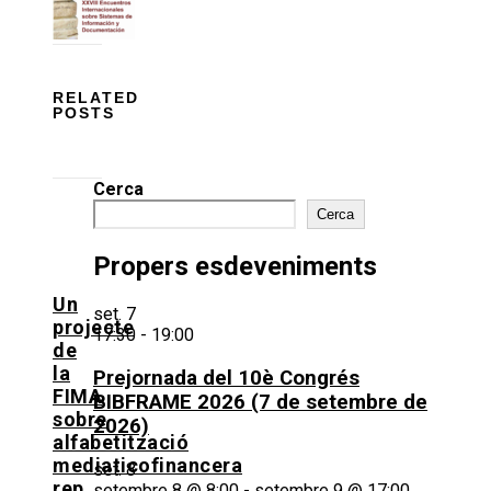
RELATED
POSTS
Cerca
Cerca
Propers esdeveniments
Un
set.
7
projecte
17:30
-
19:00
de
la
Prejornada del 10è Congrés
FIMA
BIBFRAME 2026 (7 de setembre de
sobre
2026)
alfabetització
mediaticofinancera
set.
8
rep
setembre 8 @ 8:00
-
setembre 9 @ 17:00