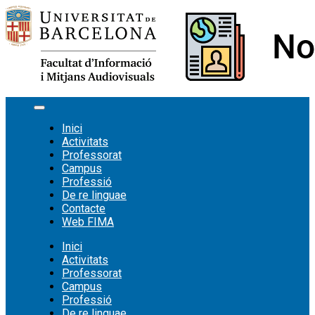
Vés
al
contingut
Inici
Activitats
Professorat
Campus
Professió
De re linguae
Contacte
Web FIMA
Inici
Activitats
Professorat
Campus
Professió
De re linguae